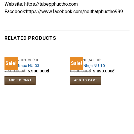
Website: https://tubepphuctho.com
Facebook:https://www.facebook.com/noithatphuctho999
RELATED PRODUCTS
TỦ BẾP NHỰA CHỮ U
TỦ BẾP NHỰA CHỮ U
Sale!
Sale!
Tủ bếp Nhựa NU-03
Tủ bếp Nhựa NU-10
7.500.000
₫
6.500.000
₫
6.500.000
₫
5.850.000
₫
ADD TO CART
ADD TO CART