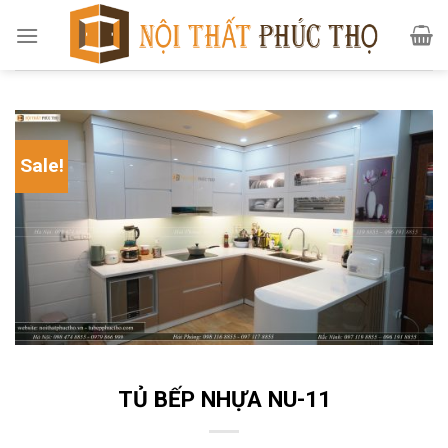
Skip
to
content
Sale!
TỦ BẾP NHỰA NU-11