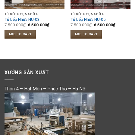
TỦ BẾP NHỰA CHỮ U
TỦ BẾP NHỰA CHỮ U
Tủ bếp Nhựa NU-03
Tủ bếp Nhựa NU-05
7.500.000
₫
6.500.000
₫
7.500.000
₫
6.500.000
₫
ADD TO CART
ADD TO CART
XƯỞNG SẢN XUẤT
Thôn 4 – Hát Môn – Phúc Thọ – Hà Nội