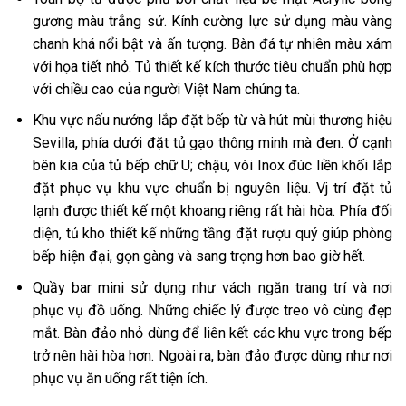
gương màu trắng sứ. Kính cường lực sử dụng màu vàng
chanh khá nổi bật và ấn tượng. Bàn đá tự nhiên màu xám
với họa tiết nhỏ. Tủ thiết kế kích thước tiêu chuẩn phù hợp
với chiều cao của người Việt Nam chúng ta.
Khu vực nấu nướng lắp đặt bếp từ và hút mùi thương hiệu
Sevilla, phía dưới đặt tủ gạo thông minh mà đen. Ở cạnh
bên kia của tủ bếp chữ U; chậu, vòi Inox đúc liền khối lắp
đặt phục vụ khu vực chuẩn bị nguyên liệu. Vj trí đặt tủ
lạnh được thiết kế một khoang riêng rất hài hòa. Phía đối
diện, tủ kho thiết kế những tầng đặt rượu quý giúp phòng
bếp hiện đại, gọn gàng và sang trọng hơn bao giờ hết.
Quầy bar mini sử dụng như vách ngăn trang trí và nơi
phục vụ đồ uống. Những chiếc lý được treo vô cùng đẹp
mắt. Bàn đảo nhỏ dùng để liên kết các khu vực trong bếp
trở nên hài hòa hơn. Ngoài ra, bàn đảo được dùng như nơi
phục vụ ăn uống rất tiện ích.