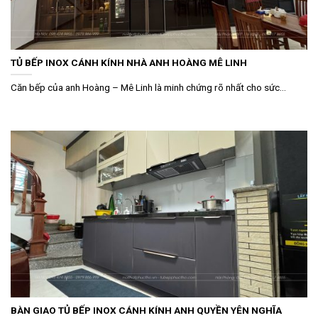
TỦ BẾP INOX CÁNH KÍNH NHÀ ANH HOÀNG MÊ LINH
Căn bếp của anh Hoàng – Mê Linh là minh chứng rõ nhất cho sức...
BÀN GIAO TỦ BẾP INOX CÁNH KÍNH ANH QUYỀN YÊN NGHĨA