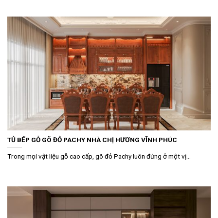
TỦ BẾP GỖ GÕ ĐỎ PACHY NHÀ CHỊ HƯƠNG VĨNH PHÚC
Trong mọi vật liệu gỗ cao cấp, gõ đỏ Pachy luôn đứng ở một vị...