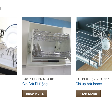
t!
ẾP
CÁC PHỤ KIỆN NHÀ BẾP
CÁC PHỤ KIỆN NHÀ BẾP
Giá Bát Di Động
Giá up bát innox
READ MORE
READ MORE