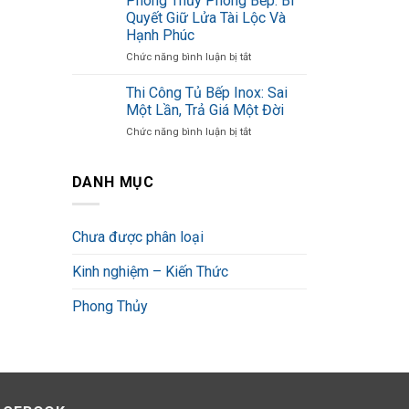
Phong Thủy Phòng Bếp: Bí
Tủ
Thật
Quyết Giữ Lửa Tài Lộc Và
Bếp
Trần
Hạnh Phúc
Inox
Trụi
ở
Chức năng bình luận bị tắt
Cánh
Ít
Phong
Kính
Ai
Thủy
Đạt
Biết
Thi Công Tủ Bếp Inox: Sai
Phòng
Chuẩn
Một Lần, Trả Giá Một Đời
Bếp:
Cần
ở
Chức năng bình luận bị tắt
Bí
Những
Thi
Quyết
Yếu
Công
Giữ
Tố
Tủ
DANH MỤC
Lửa
Gì?
Bếp
Tài
Inox:
Lộc
Sai
Và
Chưa được phân loại
Một
Hạnh
Lần,
Phúc
Kinh nghiệm – Kiến Thức
Trả
Giá
Một
Phong Thủy
Đời