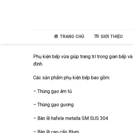
Skip
to
content
TRANG CHỦ
GIỚI THIỆU
Phụ kiện bếp vừa giúp trang trí trong gian bếp v
đình.
Các sản phẩm phụ kiện bếp bao gồm:
– Thùng gạo âm tủ
– Thùng gạo gương
– Bàn lề hafele metalla SM SUS 304
– Bàn lề cao cấp Blum