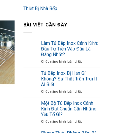
Thiết Bị Nhà Bếp
BÀI VIẾT GẦN ĐÂY
Làm Tủ Bếp Inox Cánh Kính:
Đầu Tư Tiền Vào Đâu Là
Đáng Nhất?
ở
Chức năng bình luận bị tắt
Làm
Tủ
Tủ Bếp Inox Bị Han Gỉ
Bếp
Không? Sự Thật Trần Trụi Ít
Inox
Ai Biết
Cánh
ở
Chức năng bình luận bị tắt
Kính:
Tủ
Đầu
Bếp
Tư
Một Bộ Tủ Bếp Inox Cánh
Inox
Tiền
Kính Đạt Chuẩn Cần Những
Bị
Vào
Yếu Tố Gì?
Han
Đâu
ở
Chức năng bình luận bị tắt
Gỉ
Là
Một
Không?
Đáng
Bộ
Sự
Nhất?