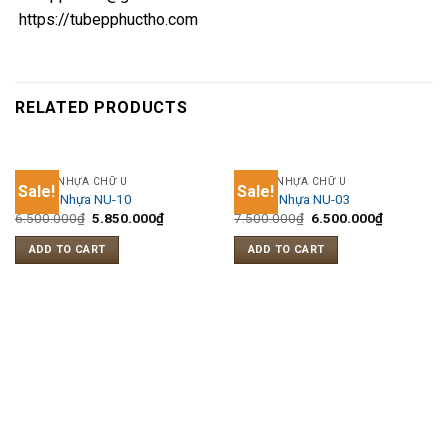
https://tubepphuctho.com
RELATED PRODUCTS
TỦ BẾP NHỰA CHỮ U
TỦ BẾP NHỰA CHỮ U
Sale!
Sale!
Tủ bếp Nhựa NU-10
Tủ bếp Nhựa NU-03
6.500.000
₫
5.850.000
₫
7.500.000
₫
6.500.000
₫
ADD TO CART
ADD TO CART