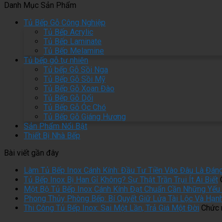
Danh Mục Sản Phẩm
Tủ Bếp Gỗ Công Nghiệp
Tủ Bếp Acrylic
Tủ Bếp Laminate
Tủ Bếp Melamine
Tủ bếp gỗ tự nhiên
Tủ bếp Gỗ Sồi Nga
Tủ Bếp Gỗ Sồi Mỹ
Tủ Bếp Gỗ Xoan Đào
Tủ Bếp Gỗ Dổi
Tủ Bếp Gỗ Óc Chó
Tủ Bếp Gỗ Giáng Hương
Sản Phẩm Nổi Bật
Thiết Bị Nhà Bếp
Bài viết gần đây
Làm Tủ Bếp Inox Cánh Kính: Đầu Tư Tiền Vào Đâu Là Đán
Tủ Bếp Inox Bị Han Gỉ Không? Sự Thật Trần Trụi Ít Ai Biết
Một Bộ Tủ Bếp Inox Cánh Kính Đạt Chuẩn Cần Những Yếu 
Phong Thủy Phòng Bếp: Bí Quyết Giữ Lửa Tài Lộc Và Hạn
Thi Công Tủ Bếp Inox: Sai Một Lần, Trả Giá Một Đời
Chức n