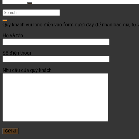
for:
Quý khách vui lòng điền vào form dưới đây để nhận báo giá, tư v
Họ và tên
Số điện thoại
Nhu cầu của quý khách