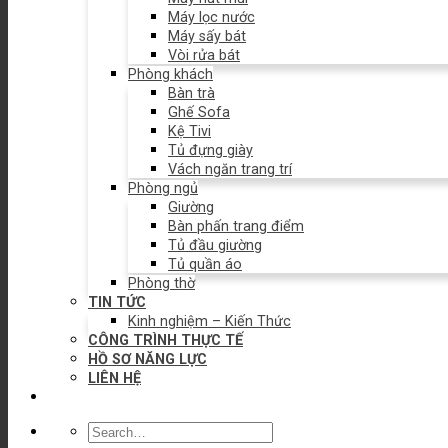
Máy lọc nước
Máy sấy bát
Vòi rửa bát
Phòng khách
Bàn trà
Ghế Sofa
Kệ Tivi
Tủ đựng giày
Vách ngăn trang trí
Phòng ngủ
Giường
Bàn phấn trang điểm
Tủ đầu giường
Tủ quần áo
Phòng thờ
TIN TỨC
Kinh nghiệm – Kiến Thức
CÔNG TRÌNH THỰC TẾ
HỒ SƠ NĂNG LỰC
LIÊN HỆ
Search