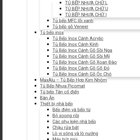
TỦ BẾP NHỰA CHỮ L
TỦ BẾP NHỰA CHỮ U
TỦ BẾP NHỰA CHỮ I
Tủ bếp MFC lõi xanh
Tủ bếp gỗ Veneer
Tủ bếp inox
Tủ Bếp Inox Cánh Acrylic
Tủ Bếp Inox Cánh Kính
Tủ Bếp Inox Cánh Gỗ Sồi Nga
Tủ Bếp Inox Cánh Gỗ Sồi Mỹ
Tủ Bếp Inox Cánh Gỗ Xoan Đào
Tủ Bếp Inox Cánh Gỗ Gõ Đỏ
Tủ Bếp Inox Cánh Gỗ Óc Chó
MaxAlu – Tủ Bếp Hợp Kim Nhôm
Tủ Bếp Nhựa Picomat
Tủ bếp Tân cổ điển
Bàn Ăn
Thiết bị nhà bếp
Bếp điện và bếp từ
Bộ xoong nồi
Các phụ kiện nhà bếp
Chậu rửa bát
Lò vi sóng và lò nướng
Máy hút mùi