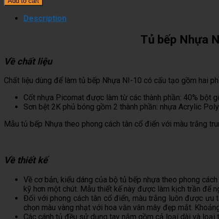
Add to cart
Nhựa
NU-
Description
09
quantity
Tủ bếp Nhựa N
Về chất liệu
Chất liệu dùng để làm tủ bếp Nhựa NI-10 có cấu tạo gồm hai p
Cốt nhựa Picomat được làm từ các thành phần: 40% bột gỗ
Sơn bệt 2K phủ bóng gồm 2 thành phần: nhựa Acrylic Poly
Mẫu tủ bếp Nhựa theo phong cách tân cổ điển với màu trắng trung
Về thiết kế
Về cơ bản, kiểu dáng của bộ tủ bếp nhựa theo phong cách t
kỹ hơn một chút. Mẫu thiết kế này được làm kịch trần để n
Đối với phong cách tân cổ điển, màu trắng luôn được ưu 
chọn màu vàng nhạt với hoa văn vân mây đẹp mắt. Khoảng
Các cánh tủ đều sử dụng tay nắm gồm cả loại dài và loại t