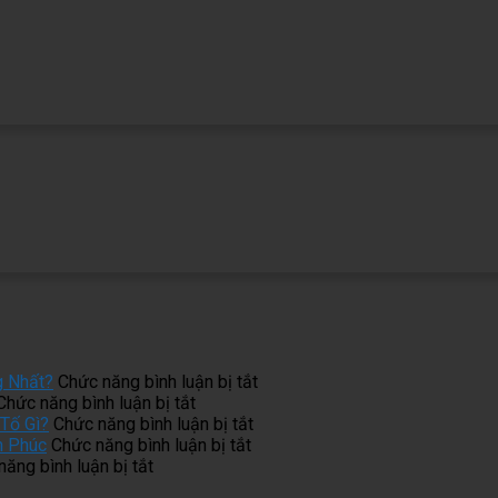
ở
g Nhất?
Chức năng bình luận bị tắt
ở
Làm
Chức năng bình luận bị tắt
Tủ
ở
Tủ
Tố Gì?
Chức năng bình luận bị tắt
Bếp
ở
Một
Bếp
h Phúc
Chức năng bình luận bị tắt
ở
Inox
Phong
Bộ
Inox
ăng bình luận bị tắt
Thi
Bị
Thủy
Tủ
Cánh