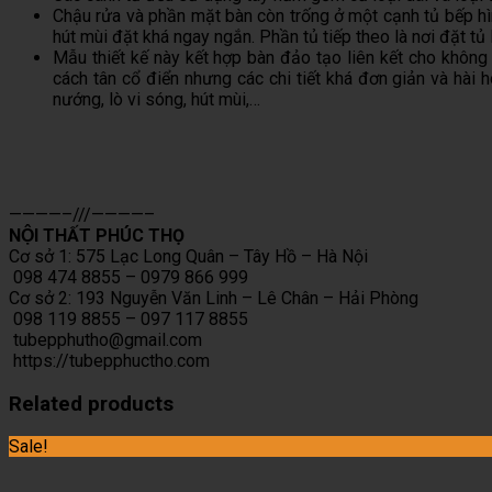
Chậu rửa và phần mặt bàn còn trống ở một cạnh tủ bếp hìn
hút mùi đặt khá ngay ngắn. Phần tủ tiếp theo là nơi đặt tủ 
Mẫu thiết kế này kết hợp bàn đảo tạo liên kết cho không
cách tân cổ điển nhưng các chi tiết khá đơn giản và hài hò
nướng, lò vi sóng, hút mùi,…
————–///————–
NỘI THẤT PHÚC THỌ
Cơ sở 1: 575 Lạc Long Quân – Tây Hồ – Hà Nội
098 474 8855 – 0979 866 999
Cơ sở 2: 193 Nguyễn Văn Linh – Lê Chân – Hải Phòng
098 119 8855 – 097 117 8855
tubepphutho@gmail.com
https://tubepphuctho.com
Related products
Sale!