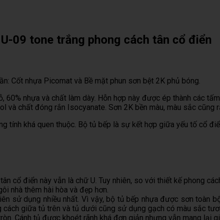
U-09 tone trắng phong cách tân cổ điển
hần: Cốt nhựa Picomat và Bề mặt phun sơn bệt 2K phủ bóng.
, 60% nhựa và chất làm dày. Hỗn hợp này được ép thành các tấm 
ol và chất đóng rắn Isocyanate. Sơn 2K bền màu, màu sắc cũng r
 tính khá quen thuộc. Bộ tủ bếp là sự kết hợp giữa yếu tố cổ điển
ân cổ điển này vẫn là chữ U. Tuy nhiên, so với thiết kế phong các
gôi nhà thêm hài hòa và đẹp hơn.
tiên sử dụng nhiều nhất. Vì vậy, bộ tủ bếp nhựa được sơn toàn 
 cách giữa tủ trên và tủ dưới cũng sử dụng gạch có màu sắc tươ
ròn. Cánh tủ được khoét rãnh khá đơn giản nhưng vẫn mang lại gi