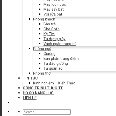
Máy lọc nước
Máy sấy bát
Vòi rửa bát
Phòng khách
Bàn trà
Ghế Sofa
Kệ Tivi
Tủ đựng giày
Vách ngăn trang trí
Phòng ngủ
Giường
Bàn phấn trang điểm
Tủ đầu giường
Tủ quần áo
Phòng thờ
TIN TỨC
Kinh nghiệm – Kiến Thức
CÔNG TRÌNH THỰC TẾ
HỒ SƠ NĂNG LỰC
LIÊN HỆ
Search