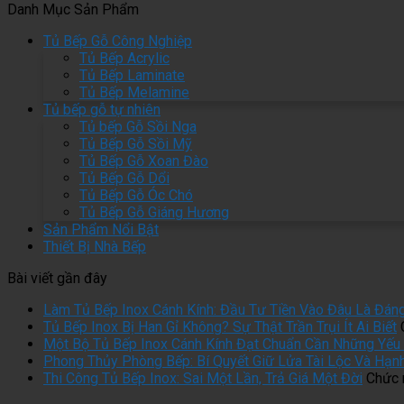
Danh Mục Sản Phẩm
Tủ Bếp Gỗ Công Nghiệp
Tủ Bếp Acrylic
Tủ Bếp Laminate
Tủ Bếp Melamine
Tủ bếp gỗ tự nhiên
Tủ bếp Gỗ Sồi Nga
Tủ Bếp Gỗ Sồi Mỹ
Tủ Bếp Gỗ Xoan Đào
Tủ Bếp Gỗ Dổi
Tủ Bếp Gỗ Óc Chó
Tủ Bếp Gỗ Giáng Hương
Sản Phẩm Nổi Bật
Thiết Bị Nhà Bếp
Bài viết gần đây
Làm Tủ Bếp Inox Cánh Kính: Đầu Tư Tiền Vào Đâu Là Đán
Tủ Bếp Inox Bị Han Gỉ Không? Sự Thật Trần Trụi Ít Ai Biết
Một Bộ Tủ Bếp Inox Cánh Kính Đạt Chuẩn Cần Những Yếu 
Phong Thủy Phòng Bếp: Bí Quyết Giữ Lửa Tài Lộc Và Hạn
Thi Công Tủ Bếp Inox: Sai Một Lần, Trả Giá Một Đời
Chức n