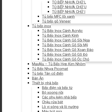
TỦ BẾP NHỰA CHỮ L
TỦ BẾP NHỰA CHỮ U
TỦ BẾP NHỰA CHỮ I
Tủ bếp MFC lõi xanh
Tủ bếp gỗ Veneer
Tủ bếp inox
Tủ Bếp Inox Cánh Acrylic
Tủ Bếp Inox Cánh Kính
Tủ Bếp Inox Cánh Gỗ Sồi Nga
Tủ Bếp Inox Cánh Gỗ Sồi Mỹ
Tủ Bếp Inox Cánh Gỗ Xoan Đào
Tủ Bếp Inox Cánh Gỗ Gõ Đỏ
Tủ Bếp Inox Cánh Gỗ Óc Chó
MaxAlu – Tủ Bếp Hợp Kim Nhôm
Tủ Bếp Nhựa Picomat
Tủ bếp Tân cổ điển
Bàn Ăn
Thiết bị nhà bếp
Bếp điện và bếp từ
Bộ xoong nồi
Các phụ kiện nhà bếp
Chậu rửa bát
Lò vi sóng và lò nướng
Máy hút mùi