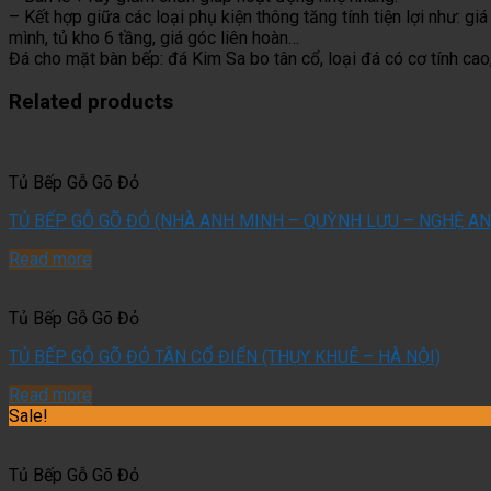
– Kết hợp giữa các loại phụ kiện thông tăng tính tiện lợi như: giá
mình, tủ kho 6 tầng, giá góc liên hoàn…
Đá cho mặt bàn bếp: đá Kim Sa bo tân cổ, loại đá có cơ tính cao,
Related products
Tủ Bếp Gỗ Gõ Đỏ
TỦ BẾP GỖ GÕ ĐỎ (NHÀ ANH MINH – QUỲNH LƯU – NGHỆ AN
Read more
Tủ Bếp Gỗ Gõ Đỏ
TỦ BẾP GỖ GÕ ĐỎ TÂN CỔ ĐIỂN (THỤY KHUÊ – HÀ NỘI)
Read more
Sale!
Tủ Bếp Gỗ Gõ Đỏ