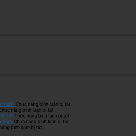
ở
g Nhất?
Chức năng bình luận bị tắt
ở
Làm
Chức năng bình luận bị tắt
Tủ
ở
Tủ
Tố Gì?
Chức năng bình luận bị tắt
Bếp
ở
Một
Bếp
h Phúc
Chức năng bình luận bị tắt
ở
Inox
Phong
Bộ
Inox
ăng bình luận bị tắt
Thi
Bị
Thủy
Tủ
Cánh