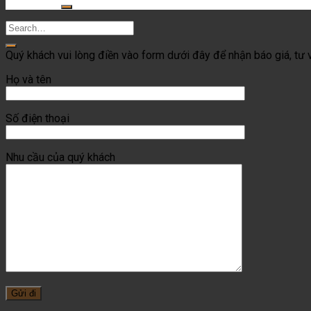
for:
Quý khách vui lòng điền vào form dưới đây để nhận báo giá, tư v
Họ và tên
Số điện thoại
Nhu cầu của quý khách