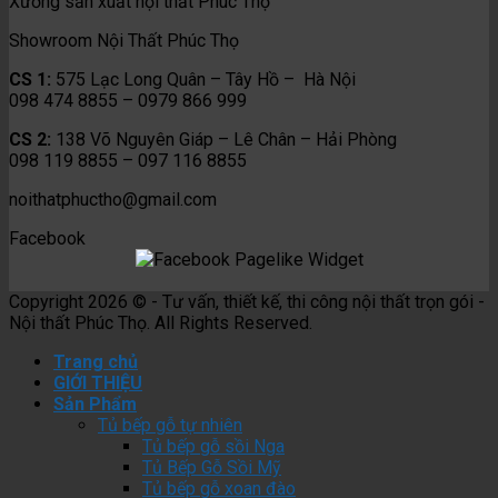
Xưởng sản xuất nội thất Phúc Thọ
Showroom Nội Thất Phúc Thọ
CS 1:
575 Lạc Long Quân – Tây Hồ – Hà Nội
098 474 8855 – 0979 866 999
CS 2:
138 Võ Nguyên Giáp – Lê Chân – Hải Phòng
098 119 8855 – 097 116 8855
noithatphuctho@gmail.com
Facebook
Copyright 2026 © - Tư vấn, thiết kế, thi công nội thất trọn gói -
Nội thất Phúc Thọ. All Rights Reserved.
Trang chủ
GIỚI THIỆU
Sản Phẩm
Tủ bếp gỗ tự nhiên
Tủ bếp gỗ sồi Nga
Tủ Bếp Gỗ Sồi Mỹ
Tủ bếp gỗ xoan đào