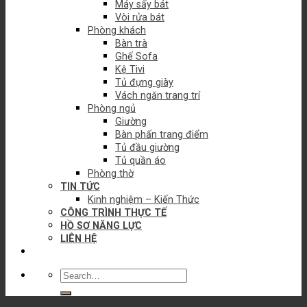
Máy sấy bát
Vòi rửa bát
Phòng khách
Bàn trà
Ghế Sofa
Kệ Tivi
Tủ đựng giày
Vách ngăn trang trí
Phòng ngủ
Giường
Bàn phấn trang điểm
Tủ đầu giường
Tủ quần áo
Phòng thờ
TIN TỨC
Kinh nghiệm – Kiến Thức
CÔNG TRÌNH THỰC TẾ
HỒ SƠ NĂNG LỰC
LIÊN HỆ
Search
for: