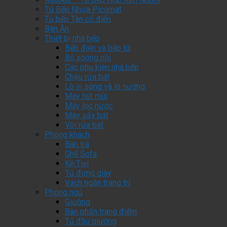
Tủ Bếp Nhựa Picomat
Tủ bếp Tân cổ điển
Bàn Ăn
Thiết bị nhà bếp
Bếp điện và bếp từ
Bộ xoong nồi
Các phụ kiện nhà bếp
Chậu rửa bát
Lò vi sóng và lò nướng
Máy hút mùi
Máy lọc nước
Máy sấy bát
Vòi rửa bát
Phòng khách
Bàn trà
Ghế Sofa
Kệ Tivi
Tủ đựng giày
Vách ngăn trang trí
Phòng ngủ
Giường
Bàn phấn trang điểm
Tủ đầu giường