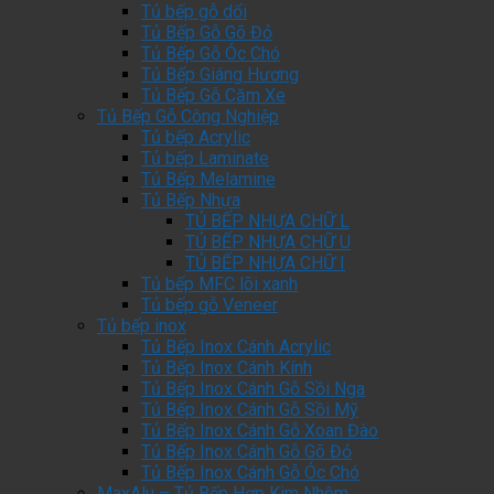
Tủ bếp gỗ dổi
Tủ Bếp Gỗ Gõ Đỏ
Tủ Bếp Gỗ Óc Chó
Tủ Bếp Giáng Hương
Tủ Bếp Gỗ Căm Xe
Tủ Bếp Gỗ Công Nghiệp
Tủ bếp Acrylic
Tủ bếp Laminate
Tủ Bếp Melamine
Tủ Bếp Nhựa
TỦ BẾP NHỰA CHỮ L
TỦ BẾP NHỰA CHỮ U
TỦ BẾP NHỰA CHỮ I
Tủ bếp MFC lõi xanh
Tủ bếp gỗ Veneer
Tủ bếp inox
Tủ Bếp Inox Cánh Acrylic
Tủ Bếp Inox Cánh Kính
Tủ Bếp Inox Cánh Gỗ Sồi Nga
Tủ Bếp Inox Cánh Gỗ Sồi Mỹ
Tủ Bếp Inox Cánh Gỗ Xoan Đào
Tủ Bếp Inox Cánh Gỗ Gõ Đỏ
Tủ Bếp Inox Cánh Gỗ Óc Chó
MaxAlu – Tủ Bếp Hợp Kim Nhôm