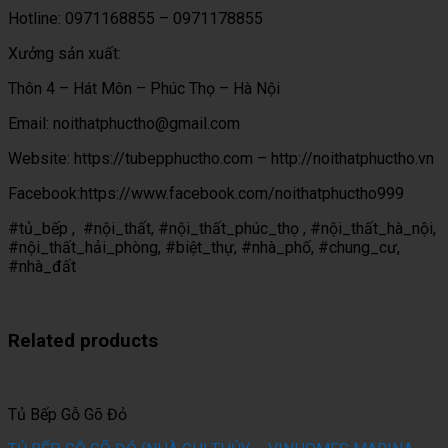
Hotline: 0971168855 – 0971178855
Xưởng sản xuất:
Thôn 4 – Hát Môn – Phúc Thọ – Hà Nội
Email: noithatphuctho@gmail.com
Website: https://tubepphuctho.com – http://noithatphuctho.vn
Facebook:https://www.facebook.com/noithatphuctho999
#tủ_bếp , #nội_thất, #nội_thất_phúc_thọ , #nội_thất_hà_nội,
#nội_thất_hải_phòng, #biệt_thự, #nhà_phố, #chung_cư,
#nhà_đất
Related products
Tủ Bếp Gỗ Gõ Đỏ