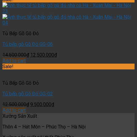
Tủ Bếp Gỗ Gõ Đỏ
Tủ bếp gỗ Gõ Đỏ GG-06
14.500.000
₫
12.500.000
₫
Add to cart
Sale!
Tủ Bếp Gỗ Gõ Đỏ
Tủ bếp gỗ Gõ Đỏ GG-02
12.500.000
₫
9.500.000
₫
Add to cart
Xưởng Sản Xuất
Thôn 4 – Hát Môn – Phúc Thọ – Hà Nội