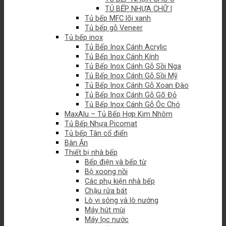
TỦ BẾP NHỰA CHỮ I
Tủ bếp MFC lõi xanh
Tủ bếp gỗ Veneer
Tủ bếp inox
Tủ Bếp Inox Cánh Acrylic
Tủ Bếp Inox Cánh Kính
Tủ Bếp Inox Cánh Gỗ Sồi Nga
Tủ Bếp Inox Cánh Gỗ Sồi Mỹ
Tủ Bếp Inox Cánh Gỗ Xoan Đào
Tủ Bếp Inox Cánh Gỗ Gõ Đỏ
Tủ Bếp Inox Cánh Gỗ Óc Chó
MaxAlu – Tủ Bếp Hợp Kim Nhôm
Tủ Bếp Nhựa Picomat
Tủ bếp Tân cổ điển
Bàn Ăn
Thiết bị nhà bếp
Bếp điện và bếp từ
Bộ xoong nồi
Các phụ kiện nhà bếp
Chậu rửa bát
Lò vi sóng và lò nướng
Máy hút mùi
Máy lọc nước