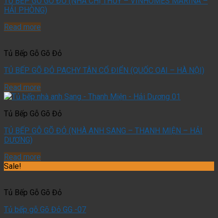
TỦ BẾP GỖ GÕ ĐỎ (NHÀ CHỊ THỦY – VINHOMES MARINA –
HẢI PHÒNG)
Read more
Tủ Bếp Gỗ Gõ Đỏ
TỦ BẾP GÕ ĐỎ PACHY TÂN CỔ ĐIỂN (QUỐC OAI – HÀ NỘI)
Read more
Tủ Bếp Gỗ Gõ Đỏ
TỦ BẾP GỖ GÕ ĐỎ (NHÀ ANH SANG – THANH MIỆN – HẢI
DƯƠNG)
Read more
Sale!
Tủ Bếp Gỗ Gõ Đỏ
Tủ bếp gỗ Gõ Đỏ GG -07