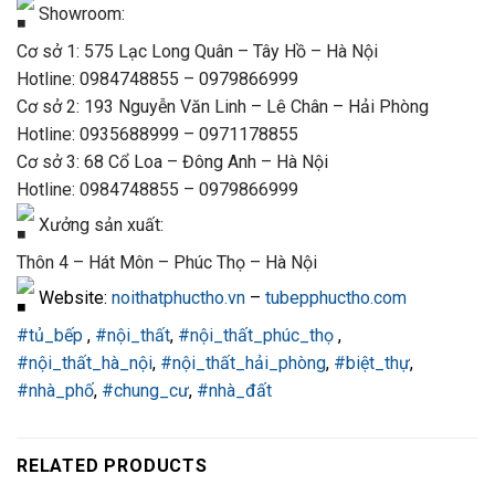
Showroom:
Cơ sở 1: 575 Lạc Long Quân – Tây Hồ – Hà Nội
Hotline: 0984748855 – 0979866999
Cơ sở 2: 193 Nguyễn Văn Linh – Lê Chân – Hải Phòng
Hotline: 0935688999 – 0971178855
Cơ sở 3: 68 Cổ Loa – Đông Anh – Hà Nội
Hotline: 0984748855 – 0979866999
Xưởng sản xuất:
Thôn 4 – Hát Môn – Phúc Thọ – Hà Nội
Website:
noithatphuctho.vn
–
tubepphuctho.com
#tủ_bếp
,
#nội_thất
,
#nội_thất_phúc_thọ
,
#nội_thất_hà_nội
,
#nội_thất_hải_phòng
,
#biệt_thự
,
#nhà_phố
,
#chung_cư
,
#nhà_đất
RELATED PRODUCTS