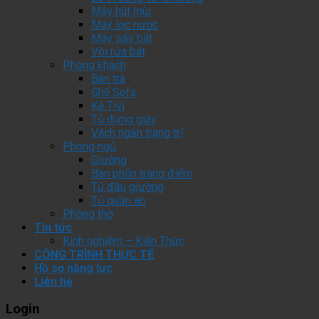
Máy hút mùi
Máy lọc nước
Máy sấy bát
Vòi rửa bát
Phòng khách
Bàn trà
Ghế Sofa
Kệ Tivi
Tủ đựng giày
Vách ngăn trang trí
Phòng ngủ
Giường
Bàn phấn trang điểm
Tủ đầu giường
Tủ quần áo
Phòng thờ
Tin tức
Kinh nghiệm – Kiến Thức
CÔNG TRÌNH THỰC TẾ
Hồ sơ năng lực
Liên hệ
Login