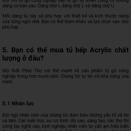
Đối với tủ gỗ công nghiệp hay tủ gỗ tự nhiên cũng có những
dáng cơ bản sau: Dáng chữ I, dáng chữ L và dáng chữ U.
Mỗi dáng tủ này sẽ phù hợp với thiết kế và kích thước riêng
của từng ngôi nhà. Bạn có thể tham khảo và lựa chọn sao cho
phù hợp.
5. Bạn có thể mua tủ bếp Acrylic chất
lượng ở đâu?
Nội thất Phúc Thọ với thế mạnh về sản phẩm tủ gỗ công
nghiệp trong hơn mười năm. Chúng tôi tự tin với khả năng của
mình:
5.1 Nhân lực
Đội ngũ nhân viên của chúng tôi đảm bảo những yếu tố về tài
và tâm. Các kiến trúc sư có trình độ cao, sáng tạo; các thợ thi
công tay nghề cao, kinh nghiệp; nhân viên tư vấn am hiểu kiến