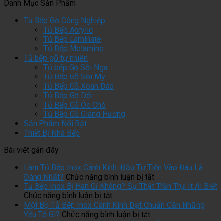
Danh Mục Sản Phẩm
Tủ Bếp Gỗ Công Nghiệp
Tủ Bếp Acrylic
Tủ Bếp Laminate
Tủ Bếp Melamine
Tủ bếp gỗ tự nhiên
Tủ bếp Gỗ Sồi Nga
Tủ Bếp Gỗ Sồi Mỹ
Tủ Bếp Gỗ Xoan Đào
Tủ Bếp Gỗ Dổi
Tủ Bếp Gỗ Óc Chó
Tủ Bếp Gỗ Giáng Hương
Sản Phẩm Nổi Bật
Thiết Bị Nhà Bếp
Bài viết gần đây
Làm Tủ Bếp Inox Cánh Kính: Đầu Tư Tiền Vào Đâu Là
ở
Đáng Nhất?
Chức năng bình luận bị tắt
Làm
Tủ Bếp Inox Bị Han Gỉ Không? Sự Thật Trần Trụi Ít Ai Biết
ở
Tủ
Chức năng bình luận bị tắt
Tủ
Bếp
Một Bộ Tủ Bếp Inox Cánh Kính Đạt Chuẩn Cần Những
Bếp
ở
Inox
Yếu Tố Gì?
Chức năng bình luận bị tắt