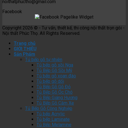
noithatphuctho@gmail.com
Facebook
Copyright 2026 © - Tư vấn, thiết kế, thi công nội thất trọn gói -
Nội thất Phúc Thọ. All Rights Reserved.
Trang chủ
GIỚI THIỆU
Sản Phẩm
Tủ bếp gỗ tự nhiên
Tủ bếp gỗ sồi Nga
Tủ Bếp Gỗ Sồi Mỹ
Tủ bếp gỗ xoan đào
Tủ bếp gỗ dổi
Tủ Bếp Gỗ Gõ Đỏ
Tủ Bếp Gỗ Óc Chó
Tủ Bếp Giáng Hương
Tủ Bếp Gỗ Căm Xe
Tủ Bếp Gỗ Công Nghiệp
Tủ bếp Acrylic
Tủ bếp Laminate
Tủ Bếp Melamine