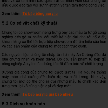
thức và có tầm nhìn bao quát. Tất cả nhân viên của chúng tôi
đều được đào tạo với sự nhiệt tình và tận tâm trong công việc.
Xem thêm:
Tủ bếp bằng acrylic
5.2 Cơ sở vật chất kỹ thuật
Chúng tôi có showroom riêng trưng bày các mẫu tủ từ gỗ công
nghiệp đến gỗ tự nhiên. Với thiết kế hiện đại cho tới cổ điển,
khách hàng có thể tới trực tiếp showroom để tìm hiểu sâu hơn
về các sản phẩm của chúng tôi một cách trực quan.
Các nguyên liệu chúng tôi nhập từ nhà máy An Cường đều đã
qua chứng nhận và kiểm duyệt. Do đó, sản phẩm tủ bếp gỗ
công nghiệp Acrylic của chúng tôi rất đảm bảo về chất lượng.
Xưởng gia công của chúng tôi được đặt tại Hà Nội, hệ thống
máy móc, nhà xưởng đều hiện đại và chất lượng. Như vậy,
chúng tôi mới có thể cho ra đời những mẫu tủ chính xác đến
từng mm, lại vô cùng hiện đại và đẹp mắt.
Xem thêm:
Tủ bếp acrylic giá bao nhiêu
5.3 Dịch vụ hoàn hảo