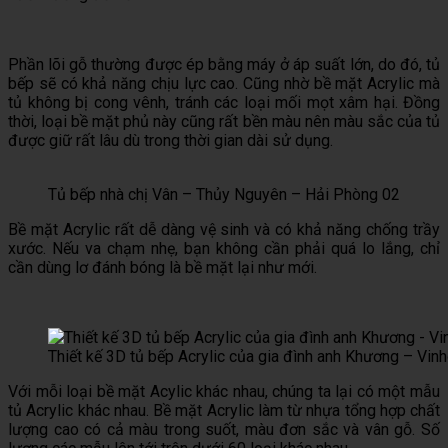
Phần lõi gỗ thường được ép bằng máy ở áp suất lớn, do đó, tủ
bếp sẽ có khả năng chịu lực cao. Cũng nhờ bề mặt Acrylic mà
tủ không bị cong vênh, tránh các loại mối mọt xâm hại. Đồng
thời, loại bề mặt phủ này cũng rất bền màu nên màu sắc của tủ
được giữ rất lâu dù trong thời gian dài sử dụng.
Tủ bếp nhà chị Vân – Thủy Nguyên – Hải Phòng 02
Bề mặt Acrylic rất dễ dàng vệ sinh và có khả năng chống trầy
xước. Nếu va chạm nhẹ, bạn không cần phải quá lo lắng, chỉ
cần dùng lơ đánh bóng là bề mặt lại như mới.
Thiết kế 3D tủ bếp Acrylic của gia đình anh Khương – V
Với mỗi loại bề mặt Acylic khác nhau, chúng ta lại có một mẫu
tủ Acrylic khác nhau. Bề mặt Acrylic làm từ nhựa tổng hợp chất
lượng cao có cả màu trong suốt, màu đơn sắc và vân gỗ. Số