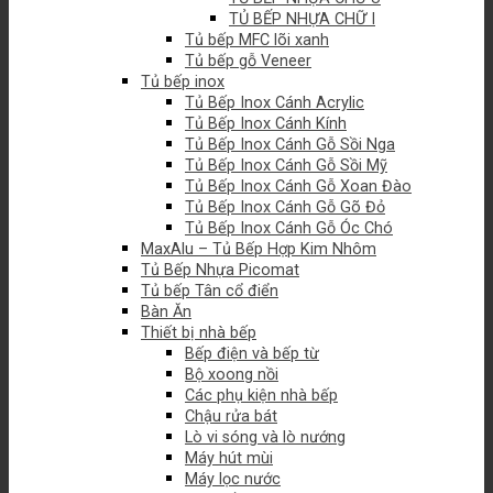
TỦ BẾP NHỰA CHỮ I
Tủ bếp MFC lõi xanh
Tủ bếp gỗ Veneer
Tủ bếp inox
Tủ Bếp Inox Cánh Acrylic
Tủ Bếp Inox Cánh Kính
Tủ Bếp Inox Cánh Gỗ Sồi Nga
Tủ Bếp Inox Cánh Gỗ Sồi Mỹ
Tủ Bếp Inox Cánh Gỗ Xoan Đào
Tủ Bếp Inox Cánh Gỗ Gõ Đỏ
Tủ Bếp Inox Cánh Gỗ Óc Chó
MaxAlu – Tủ Bếp Hợp Kim Nhôm
Tủ Bếp Nhựa Picomat
Tủ bếp Tân cổ điển
Bàn Ăn
Thiết bị nhà bếp
Bếp điện và bếp từ
Bộ xoong nồi
Các phụ kiện nhà bếp
Chậu rửa bát
Lò vi sóng và lò nướng
Máy hút mùi
Máy lọc nước