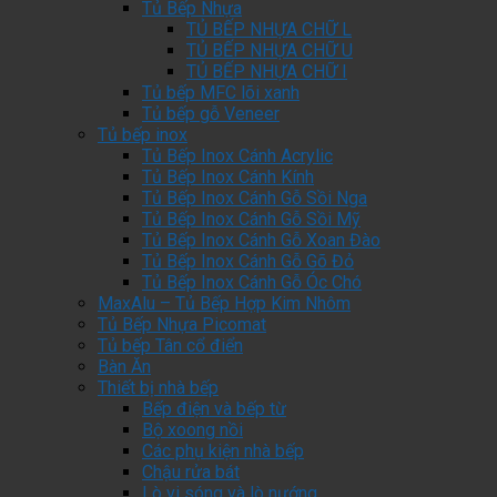
Tủ Bếp Nhựa
TỦ BẾP NHỰA CHỮ L
TỦ BẾP NHỰA CHỮ U
TỦ BẾP NHỰA CHỮ I
Tủ bếp MFC lõi xanh
Tủ bếp gỗ Veneer
Tủ bếp inox
Tủ Bếp Inox Cánh Acrylic
Tủ Bếp Inox Cánh Kính
Tủ Bếp Inox Cánh Gỗ Sồi Nga
Tủ Bếp Inox Cánh Gỗ Sồi Mỹ
Tủ Bếp Inox Cánh Gỗ Xoan Đào
Tủ Bếp Inox Cánh Gỗ Gõ Đỏ
Tủ Bếp Inox Cánh Gỗ Óc Chó
MaxAlu – Tủ Bếp Hợp Kim Nhôm
Tủ Bếp Nhựa Picomat
Tủ bếp Tân cổ điển
Bàn Ăn
Thiết bị nhà bếp
Bếp điện và bếp từ
Bộ xoong nồi
Các phụ kiện nhà bếp
Chậu rửa bát
Lò vi sóng và lò nướng