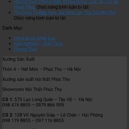
Inox
Một
Cánh
Phong Thủy Phòng Bếp: Bí Quyết Giữ Lửa Tài Lộc Và
Bị
Bộ
ở
Kính:
Hạnh Phúc
Chức năng bình luận bị tắt
Han
Tủ
Phong
Đầu
Thi Công Tủ Bếp Inox: Sai Một Lần, Trả Giá Một Đời
Gỉ
ở
Bếp
Thủy
Tư
Chức năng bình luận bị tắt
Không?
Thi
Inox
Phòng
Tiền
Danh Mục
Sự
Công
Cánh
Bếp:
Vào
Thật
Tủ
Kính
Bí
Đâu
Chưa được phân loại
Trần
Bếp
Đạt
Quyết
Là
Kinh nghiệm – Kiến Thức
Trụi
Inox:
Chuẩn
Giữ
Đáng
Phong Thủy
Ít
Sai
Cần
Lửa
Nhất?
Ai
Một
Những
Tài
Xưởng Sản Xuất
Biết
Lần,
Yếu
Lộc
Trả
Tố
Và
Thôn 4 – Hát Môn – Phúc Thọ – Hà Nội
Giá
Gì?
Hạnh
Một
Phúc
Xưởng sản xuất nội thất Phúc Thọ
Đời
Showroom Nội Thất Phúc Thọ
CS 1:
575 Lạc Long Quân – Tây Hồ – Hà Nội
098 474 8855 – 0979 866 999
CS 2:
138 Võ Nguyên Giáp – Lê Chân – Hải Phòng
098 119 8855 – 097 116 8855