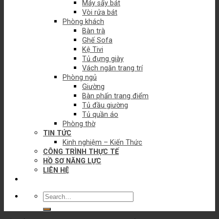
Máy sấy bát
Vòi rửa bát
Phòng khách
Bàn trà
Ghế Sofa
Kệ Tivi
Tủ đựng giày
Vách ngăn trang trí
Phòng ngủ
Giường
Bàn phấn trang điểm
Tủ đầu giường
Tủ quần áo
Phòng thờ
TIN TỨC
Kinh nghiệm – Kiến Thức
CÔNG TRÌNH THỰC TẾ
HỒ SƠ NĂNG LỰC
LIÊN HỆ
Search
for: