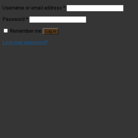
Username or email address
*
Password
*
Remember me
Log in
Lost your password?