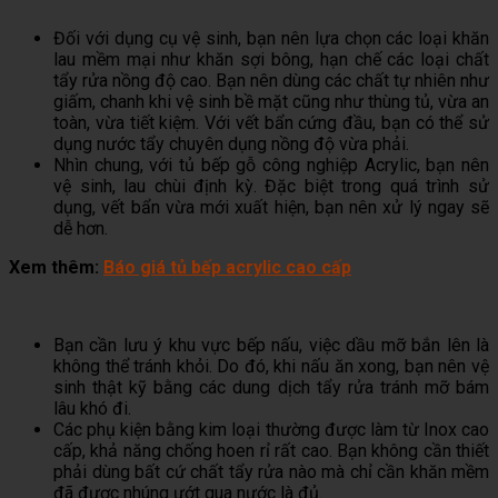
Đối với dụng cụ vệ sinh, bạn nên lựa chọn các loại khăn
lau mềm mại như khăn sợi bông, hạn chế các loại chất
tẩy rửa nồng độ cao. Bạn nên dùng các chất tự nhiên như
giấm, chanh khi vệ sinh bề mặt cũng như thùng tủ, vừa an
toàn, vừa tiết kiệm. Với vết bẩn cứng đầu, bạn có thể sử
dụng nước tẩy chuyên dụng nồng độ vừa phải.
Nhìn chung, với tủ bếp gỗ công nghiệp Acrylic, bạn nên
vệ sinh, lau chùi định kỳ. Đặc biệt trong quá trình sử
dụng, vết bẩn vừa mới xuất hiện, bạn nên xử lý ngay sẽ
dễ hơn.
Xem thêm:
Báo giá tủ bếp acrylic cao cấp
Bạn cần lưu ý khu vực bếp nấu, việc dầu mỡ bắn lên là
không thể tránh khỏi. Do đó, khi nấu ăn xong, bạn nên vệ
sinh thật kỹ bằng các dung dịch tẩy rửa tránh mỡ bám
lâu khó đi.
Các phụ kiện bằng kim loại thường được làm từ Inox cao
cấp, khả năng chống hoen rỉ rất cao. Bạn không cần thiết
phải dùng bất cứ chất tẩy rửa nào mà chỉ cần khăn mềm
đã được nhúng ướt qua nước là đủ.