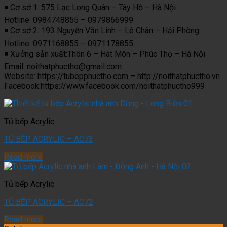
◾️ Cơ sở 1: 575 Lạc Long Quân – Tây Hồ – Hà Nội
Hotline: 0984748855 – 0979866999
◾️ Cơ sở 2: 193 Nguyễn Văn Linh – Lê Chân – Hải Phòng
Hotline: 0971168855 – 0971178855
◾️ Xưởng sản xuất:Thôn 6 – Hát Môn – Phúc Thọ – Hà Nội
Email: noithatphuctho@gmail.com
Website: https://tubepphuctho.com – http://noithatphuctho.vn
Facebook:https://www.facebook.com/noithatphuctho999
Tủ bếp Acrylic
TỦ BẾP ACRYLIC – AC73
Read more
Tủ bếp Acrylic
TỦ BẾP ACRYLIC – AC72
Read more