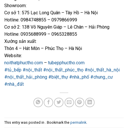
Showroom:
Cơ sở 1: 575 Lạc Long Quân – Tây Hồ – Hà Nội
Hotline: 0984748855 – 0979866999
Cơ sở 2: 138 Võ Nguyên Giáp – Lê Chân – Hải Phòng
Hotline: 0935688999 – 0965328855
Xưởng sản xuất:
Thôn 4 – Hát Môn – Phúc Thọ – Hà Nội
Website:
noithatphuctho.com
–
tubepphuctho.com
#tủ_bếp
#nội_thất
#nội_thất_phúc_thọ
#nội_thất_hà_nội
#nội_thất_hải_phòng
#biệt_thự
#nhà_phố
#chung_cư
#nhà_đất
This entry was posted in . Bookmark the
permalink
.