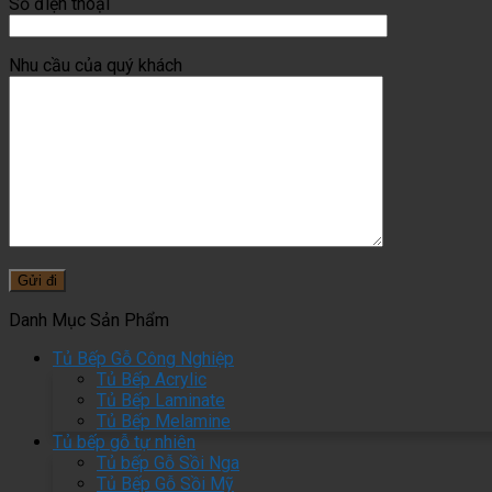
Số điện thoại
Nhu cầu của quý khách
Danh Mục Sản Phẩm
Tủ Bếp Gỗ Công Nghiệp
Tủ Bếp Acrylic
Tủ Bếp Laminate
Tủ Bếp Melamine
Tủ bếp gỗ tự nhiên
Tủ bếp Gỗ Sồi Nga
Tủ Bếp Gỗ Sồi Mỹ