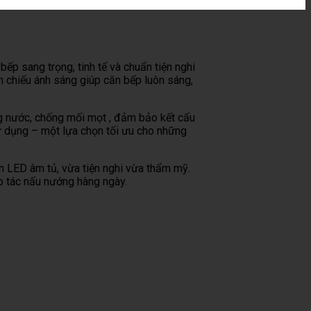
p sang trọng, tinh tế và chuẩn tiện nghi
ản chiếu ánh sáng giúp căn bếp luôn sáng,
ống nước, chống mối mọt , đảm bảo kết cấu
ử dụng – một lựa chọn tối ưu cho những
n LED âm tủ, vừa tiện nghi vừa thẩm mỹ.
ao tác nấu nướng hàng ngày.