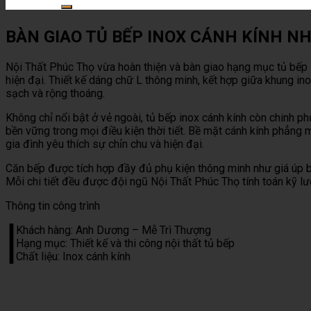
for:
BÀN GIAO TỦ BẾP INOX CÁNH KÍNH N
Nội Thất Phúc Thọ vừa hoàn thiện và bàn giao hạng mục tủ bếp i
hiện đại. Thiết kế dáng chữ L thông minh, kết hợp giữa khung in
sạch và rộng thoáng.
Không chỉ nổi bật ở vẻ ngoài, tủ bếp inox cánh kính còn chinh 
bền vững trong mọi điều kiện thời tiết. Bề mặt cánh kính phẳn
gia đình yêu thích sự chỉn chu và hiện đại.
Căn bếp được tích hợp đầy đủ phụ kiện thông minh như giá úp bá
Mỗi chi tiết đều được đội ngũ Nội Thất Phúc Thọ tính toán kỹ l
Thông tin công trình
▐ Khách hàng: Anh Dương – Mễ Trì Thượng
▐ Hạng mục: Thiết kế và thi công nội thất tủ bếp
▐ Chất liệu: Inox cánh kính