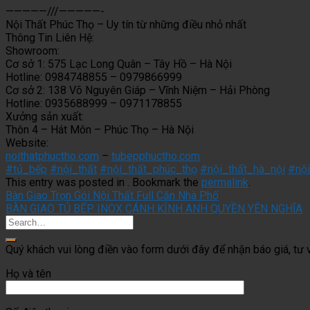
—————///—————-
Nội Thất Phúc Thọ – Uy tín từ những điều nhỏ nhất
Thông Tin Liên Hệ:
Showroom:
Cơ sở 1: 575 Lạc Long Quân – Tây Hồ – Hà Nội
Hotline: 0984748855 – 0979866999
Cơ sở 2: 138 Võ Nguyên Giáp – Vĩnh Niệm – Hải Phòng
Hotline: 0935688999 – 0971178855
Xưởng sản xuất:
Thôn 4 – Hát Môn – Phúc Thọ – Hà Nội
Website:
noithatphuctho.com
–
tubepphuctho.com
#tủ_bếp
#nội_thất
#nội_thất_phúc_thọ
#nội_thất_hà_nội
#nội
This entry was posted in . Bookmark the
permalink
.
Bàn Giao Trọn Gói Nội Thất Full Căn Nhà Phố
BÀN GIAO TỦ BẾP INOX CÁNH KÍNH ANH QUYỀN YÊN NGHĨA
Quý khách vui lòng điền vào form dưới đây để nhận báo giá, tư v
Họ và tên