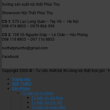
Xưởng sản xuất nội thất Phúc Thọ
Showroom Nội Thất Phúc Thọ
CS 1:
575 Lạc Long Quân – Tây Hồ – Hà Nội
098 474 8855 – 0979 866 999
CS 2:
138 Võ Nguyên Giáp – Lê Chân – Hải Phòng
098 119 8855 – 097 116 8855
noithatphuctho@gmail.com
Facebook
Copyright 2026 © - Tư vấn, thiết kế, thi công nội thất trọn gói -
Trang chủ
GIỚI THIỆU
Sản Phẩm
Tủ bếp gỗ tự nhiên
Tủ bếp gỗ sồi Nga
Tủ Bếp Gỗ Sồi Mỹ
Tủ bếp gỗ xoan đào