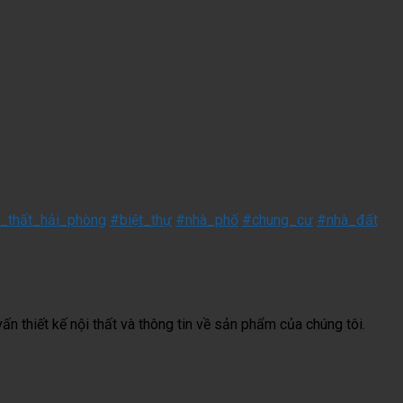
_thất_hải_phòng
#biệt_thự
#nhà_phố
#chung_cư
#nhà_đất
ấn thiết kế nội thất và thông tin về sản phẩm của chúng tôi.