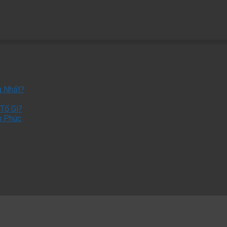
g Nhất?
Tố Gì?
h Phúc