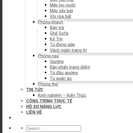
Máy lọc nước
Máy sấy bát
Vòi rửa bát
Phòng khách
Bàn trà
Ghế Sofa
Kệ Tivi
Tủ đựng giày
Vách ngăn trang trí
Phòng ngủ
Giường
Bàn phấn trang điểm
Tủ đầu giường
Tủ quần áo
Phòng thờ
TIN TỨC
Kinh nghiệm – Kiến Thức
CÔNG TRÌNH THỰC TẾ
HỒ SƠ NĂNG LỰC
LIÊN HỆ
Search