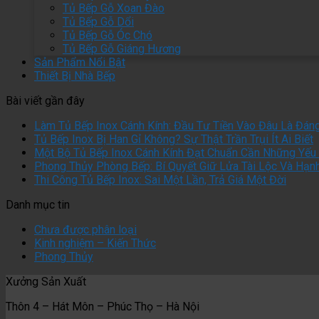
Tủ Bếp Gỗ Xoan Đào
Tủ Bếp Gỗ Dổi
Tủ Bếp Gỗ Óc Chó
Tủ Bếp Gỗ Giáng Hương
Sản Phẩm Nổi Bật
Thiết Bị Nhà Bếp
Bài viết gần đây
Làm Tủ Bếp Inox Cánh Kính: Đầu Tư Tiền Vào Đâu Là Đán
Tủ Bếp Inox Bị Han Gỉ Không? Sự Thật Trần Trụi Ít Ai Biết
Một Bộ Tủ Bếp Inox Cánh Kính Đạt Chuẩn Cần Những Yếu 
Phong Thủy Phòng Bếp: Bí Quyết Giữ Lửa Tài Lộc Và Hạn
Thi Công Tủ Bếp Inox: Sai Một Lần, Trả Giá Một Đời
Danh mục tin
Chưa được phân loại
Kinh nghiệm – Kiến Thức
Phong Thủy
Xưởng Sản Xuất
Thôn 4 – Hát Môn – Phúc Thọ – Hà Nội