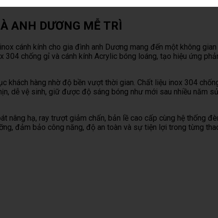
HÀ ANH DƯƠNG MỄ TRÌ
nox cánh kính cho gia đình anh Dương mang đến một không gian bế
ox 304 chống gỉ và cánh kính Acrylic bóng loáng, tạo hiệu ứng ph
phục khách hàng nhờ độ bền vượt thời gian. Chất liệu inox 304 ch
g mịn, dễ vệ sinh, giữ được độ sáng bóng như mới sau nhiều năm s
t nâng hạ, ray trượt giảm chấn, bản lề cao cấp cùng hệ thống đè
ưỡng, đảm bảo công năng, độ an toàn và sự tiện lợi trong từng th