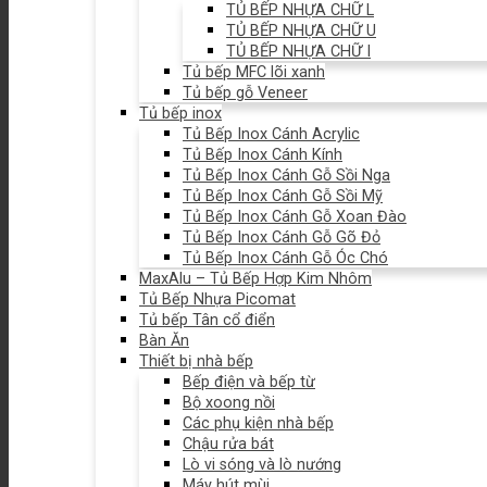
TỦ BẾP NHỰA CHỮ L
TỦ BẾP NHỰA CHỮ U
TỦ BẾP NHỰA CHỮ I
Tủ bếp MFC lõi xanh
Tủ bếp gỗ Veneer
Tủ bếp inox
Tủ Bếp Inox Cánh Acrylic
Tủ Bếp Inox Cánh Kính
Tủ Bếp Inox Cánh Gỗ Sồi Nga
Tủ Bếp Inox Cánh Gỗ Sồi Mỹ
Tủ Bếp Inox Cánh Gỗ Xoan Đào
Tủ Bếp Inox Cánh Gỗ Gõ Đỏ
Tủ Bếp Inox Cánh Gỗ Óc Chó
MaxAlu – Tủ Bếp Hợp Kim Nhôm
Tủ Bếp Nhựa Picomat
Tủ bếp Tân cổ điển
Bàn Ăn
Thiết bị nhà bếp
Bếp điện và bếp từ
Bộ xoong nồi
Các phụ kiện nhà bếp
Chậu rửa bát
Lò vi sóng và lò nướng
Máy hút mùi