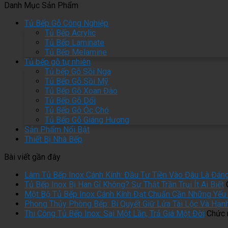
Danh Mục Sản Phẩm
Tủ Bếp Gỗ Công Nghiệp
Tủ Bếp Acrylic
Tủ Bếp Laminate
Tủ Bếp Melamine
Tủ bếp gỗ tự nhiên
Tủ bếp Gỗ Sồi Nga
Tủ Bếp Gỗ Sồi Mỹ
Tủ Bếp Gỗ Xoan Đào
Tủ Bếp Gỗ Dổi
Tủ Bếp Gỗ Óc Chó
Tủ Bếp Gỗ Giáng Hương
Sản Phẩm Nổi Bật
Thiết Bị Nhà Bếp
Bài viết gần đây
Làm Tủ Bếp Inox Cánh Kính: Đầu Tư Tiền Vào Đâu Là Đán
Tủ Bếp Inox Bị Han Gỉ Không? Sự Thật Trần Trụi Ít Ai Biết
Một Bộ Tủ Bếp Inox Cánh Kính Đạt Chuẩn Cần Những Yếu 
Phong Thủy Phòng Bếp: Bí Quyết Giữ Lửa Tài Lộc Và Hạn
Thi Công Tủ Bếp Inox: Sai Một Lần, Trả Giá Một Đời
Chức n