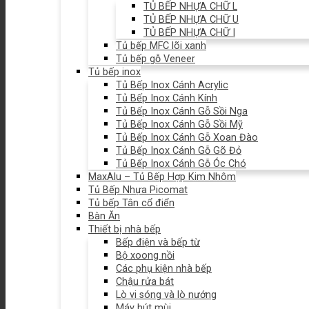
TỦ BẾP NHỰA CHỮ L
TỦ BẾP NHỰA CHỮ U
TỦ BẾP NHỰA CHỮ I
Tủ bếp MFC lõi xanh
Tủ bếp gỗ Veneer
Tủ bếp inox
Tủ Bếp Inox Cánh Acrylic
Tủ Bếp Inox Cánh Kính
Tủ Bếp Inox Cánh Gỗ Sồi Nga
Tủ Bếp Inox Cánh Gỗ Sồi Mỹ
Tủ Bếp Inox Cánh Gỗ Xoan Đào
Tủ Bếp Inox Cánh Gỗ Gõ Đỏ
Tủ Bếp Inox Cánh Gỗ Óc Chó
MaxAlu – Tủ Bếp Hợp Kim Nhôm
Tủ Bếp Nhựa Picomat
Tủ bếp Tân cổ điển
Bàn Ăn
Thiết bị nhà bếp
Bếp điện và bếp từ
Bộ xoong nồi
Các phụ kiện nhà bếp
Chậu rửa bát
Lò vi sóng và lò nướng
Máy hút mùi