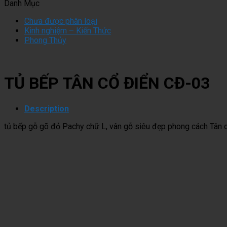
Danh Mục
Chưa được phân loại
Kinh nghiệm – Kiến Thức
Phong Thủy
TỦ BẾP TÂN CỔ ĐIỂN CĐ-03
Description
tủ bếp gỗ gõ đỏ Pachy chữ L, vân gỗ siêu đẹp phong cách Tân c