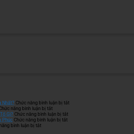
ở
g Nhất?
Chức năng bình luận bị tắt
ở
Làm
Chức năng bình luận bị tắt
Tủ
ở
Tủ
Tố Gì?
Chức năng bình luận bị tắt
Bếp
ở
Một
Bếp
h Phúc
Chức năng bình luận bị tắt
ở
Inox
Phong
Bộ
Inox
ăng bình luận bị tắt
Thi
Bị
Thủy
Tủ
Cánh