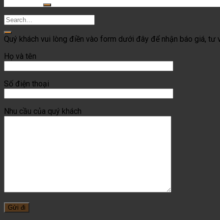
for:
Quý khách vui lòng điền vào form dưới đây để nhận báo giá, tư v
Họ và tên
Số điện thoại
Nhu cầu của quý khách