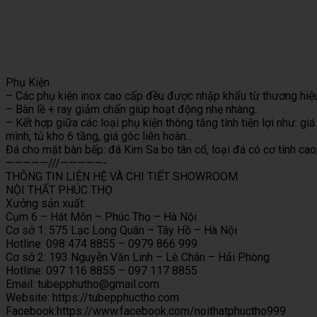
Phụ Kiện
– Các phụ kiện inox cao cấp đều được nhập khẩu từ thương hiệu
– Bàn lề + ray giảm chấn giúp hoạt động nhẹ nhàng.
– Kết hợp giữa các loại phụ kiện thông tăng tính tiện lợi như: giá
mình, tủ kho 6 tầng, giá góc liên hoàn…
Đá cho mặt bàn bếp: đá Kim Sa bo tân cổ, loại đá có cơ tính cao,
—————///—————-
THÔNG TIN LIÊN HỆ VÀ CHI TIẾT SHOWROOM
NỘI THẤT PHÚC THỌ
Xưởng sản xuất:
Cụm 6 – Hát Môn – Phúc Thọ – Hà Nội
Cơ sở 1: 575 Lạc Long Quân – Tây Hồ – Hà Nội
Hotline: 098 474 8855 – 0979 866 999
Cơ sở 2: 193 Nguyễn Văn Linh – Lê Chân – Hải Phòng
Hotline: 097 116 8855 – 097 117 8855
Email: tubepphutho@gmail.com
Website: https://tubepphuctho.com
Facebook:https://www.facebook.com/noithatphuctho999