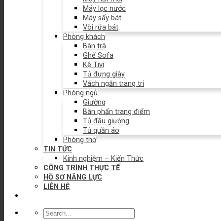
Máy lọc nước
Máy sấy bát
Vòi rửa bát
Phòng khách
Bàn trà
Ghế Sofa
Kệ Tivi
Tủ đựng giày
Vách ngăn trang trí
Phòng ngủ
Giường
Bàn phấn trang điểm
Tủ đầu giường
Tủ quần áo
Phòng thờ
TIN TỨC
Kinh nghiệm – Kiến Thức
CÔNG TRÌNH THỰC TẾ
HỒ SƠ NĂNG LỰC
LIÊN HỆ
Search