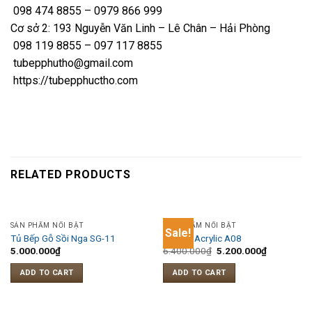
098 474 8855 – 0979 866 999
Cơ sở 2: 193 Nguyễn Văn Linh – Lê Chân – Hải Phòng
098 119 8855 – 097 117 8855
tubepphutho@gmail.com
https://tubepphuctho.com
RELATED PRODUCTS
SẢN PHẨM NỔI BẬT
SẢN PHẨM NỔI BẬT
Sale!
Tủ Bếp Gỗ Sồi Nga SG-11
Tủ bếp Acrylic A08
5.000.000
₫
6.400.000
₫
5.200.000
₫
ADD TO CART
ADD TO CART