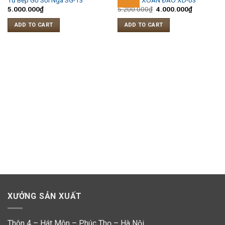
Tủ Bếp Gỗ Sồi Nga SG-13
TỦ BẾP XOAN ĐÀO XD-03
5.000.000
₫
5.200.000
₫
4.000.000
₫
ADD TO CART
ADD TO CART
XƯỞNG SẢN XUẤT
Thôn 4 – Hát Môn – Phúc Thọ – Hà Nội