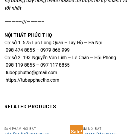
hệ đường dây nóng 0984748855 để được hỗ trợ nhanh và
tốt nhất
————–///————–
NỘI THẤT PHÚC THỌ
Cơ sở 1: 575 Lạc Long Quân – Tây Hồ – Hà Nội
098 474 8855 – 0979 866 999
Cơ sở 2: 193 Nguyễn Văn Linh – Lê Chân – Hải Phòng
098 119 8855 – 097 117 8855
tubepphutho@gmail.com
https://tubepphuctho.com
RELATED PRODUCTS
SẢN PHẨM NỔI BẬT
SẢN PHẨM NỔI BẬT
Sale!