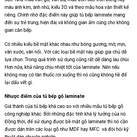
màu ánh kim, ánh nhũ, kiểu 3D và theo mẫu hoa văn thiết kế
riêng. Chính nhờ đặc điểm này giúp tủ bếp laminate mang
đến sự trẻ trung, hiện đaị và không gian ấm cúng cho không
gian căn bếp.
Có nhiều kiểu bề mặt khác nhau như bóng gương, mờ, mịn,
vân xước, vân nổi…Với các loại bề mặt này giúp gia chủ dễ
lựa chọn. Trong quá trình sử dụng cũng rất dễ dàng lau chùi.
Hơn nữa, khả năng chịu nhiệt tốt của laminate. Nên nếu
không may có tàn thuốc rơi xuống thì nó cũng không hề để
lại dấu vết gì.
Nhược điểm của tủ bếp gỗ laminate
Giá thành của tủ bếp khá cao so với nhiều mẫu tủ bếp gỗ
công nghiệp khác. Bởi những đặc tính khá lý tưởng của nó.
Đồng thời, để sử dụng được bề mặt gỗ laminate thì nó cần
được dán trên các loại gỗ như MDF hay MFC và đòi hỏi kỹ
thuật dán chuyên nghiệp.