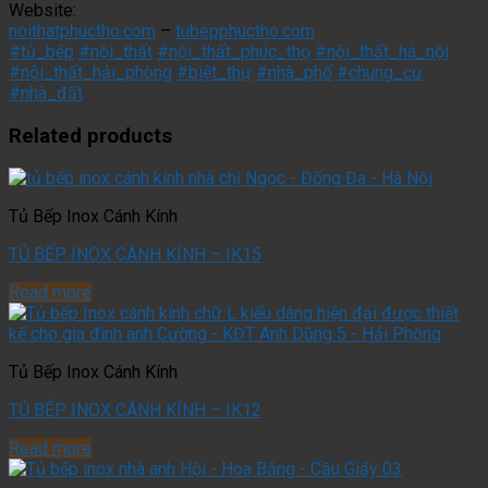
Website:
noithatphuctho.com
–
tubepphuctho.com
#tủ_bếp
#nội_thất
#nội_thất_phúc_thọ
#nội_thất_hà_nội
#nội_thất_hải_phòng
#biệt_thự
#nhà_phố
#chung_cư
#nhà_đất
Related products
Tủ Bếp Inox Cánh Kính
TỦ BẾP INOX CÁNH KÍNH – IK15
Read more
Tủ Bếp Inox Cánh Kính
TỦ BẾP INOX CÁNH KÍNH – IK12
Read more