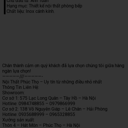
▐ Chủ đầu tư: Anh Tuấn
▐ Hạng mục: Thiết kế nội thất phòng bếp
▐ Chất liệu: Inox cánh kính.
Chân thành cảm ơn quý khách đã lựa chọn chúng tôi giữa hàng
ngàn lựa chọn!
—————///—————-
Nội Thất Phúc Thọ – Uy tín từ những điều nhỏ nhất
Thông Tin Liên Hệ:
Showroom:
Cơ sở 1: 575 Lạc Long Quân – Tây Hồ – Hà Nội
Hotline: 0984748855 – 0979866999
Cơ sở 2: 138 Võ Nguyên Giáp – Lê Chân – Hải Phòng
Hotline: 0935688999 – 0965328855
Xưởng sản xuất:
Thôn 4 – Hát Môn – Phúc Thọ – Hà Nội