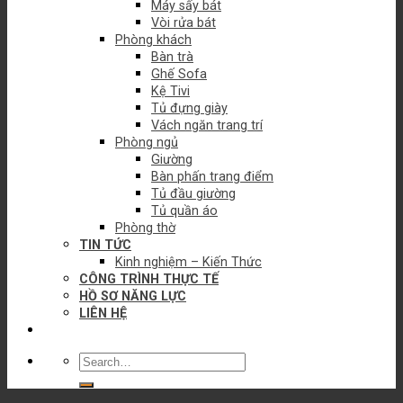
Máy sấy bát
Vòi rửa bát
Phòng khách
Bàn trà
Ghế Sofa
Kệ Tivi
Tủ đựng giày
Vách ngăn trang trí
Phòng ngủ
Giường
Bàn phấn trang điểm
Tủ đầu giường
Tủ quần áo
Phòng thờ
TIN TỨC
Kinh nghiệm – Kiến Thức
CÔNG TRÌNH THỰC TẾ
HỒ SƠ NĂNG LỰC
LIÊN HỆ
Search
for: