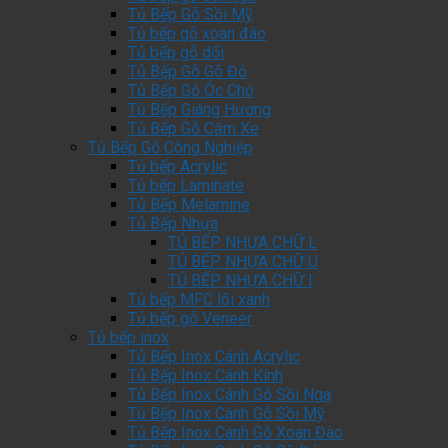
Tủ Bếp Gỗ Sồi Mỹ
Tủ bếp gỗ xoan đào
Tủ bếp gỗ dổi
Tủ Bếp Gỗ Gõ Đỏ
Tủ Bếp Gỗ Óc Chó
Tủ Bếp Giáng Hương
Tủ Bếp Gỗ Căm Xe
Tủ Bếp Gỗ Công Nghiệp
Tủ bếp Acrylic
Tủ bếp Laminate
Tủ Bếp Melamine
Tủ Bếp Nhựa
TỦ BẾP NHỰA CHỮ L
TỦ BẾP NHỰA CHỮ U
TỦ BẾP NHỰA CHỮ I
Tủ bếp MFC lõi xanh
Tủ bếp gỗ Veneer
Tủ bếp inox
Tủ Bếp Inox Cánh Acrylic
Tủ Bếp Inox Cánh Kính
Tủ Bếp Inox Cánh Gỗ Sồi Nga
Tủ Bếp Inox Cánh Gỗ Sồi Mỹ
Tủ Bếp Inox Cánh Gỗ Xoan Đào