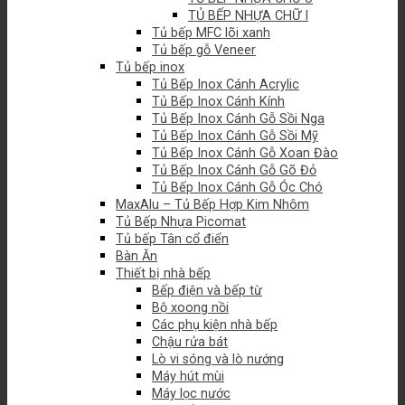
TỦ BẾP NHỰA CHỮ I
Tủ bếp MFC lõi xanh
Tủ bếp gỗ Veneer
Tủ bếp inox
Tủ Bếp Inox Cánh Acrylic
Tủ Bếp Inox Cánh Kính
Tủ Bếp Inox Cánh Gỗ Sồi Nga
Tủ Bếp Inox Cánh Gỗ Sồi Mỹ
Tủ Bếp Inox Cánh Gỗ Xoan Đào
Tủ Bếp Inox Cánh Gỗ Gõ Đỏ
Tủ Bếp Inox Cánh Gỗ Óc Chó
MaxAlu – Tủ Bếp Hợp Kim Nhôm
Tủ Bếp Nhựa Picomat
Tủ bếp Tân cổ điển
Bàn Ăn
Thiết bị nhà bếp
Bếp điện và bếp từ
Bộ xoong nồi
Các phụ kiện nhà bếp
Chậu rửa bát
Lò vi sóng và lò nướng
Máy hút mùi
Máy lọc nước