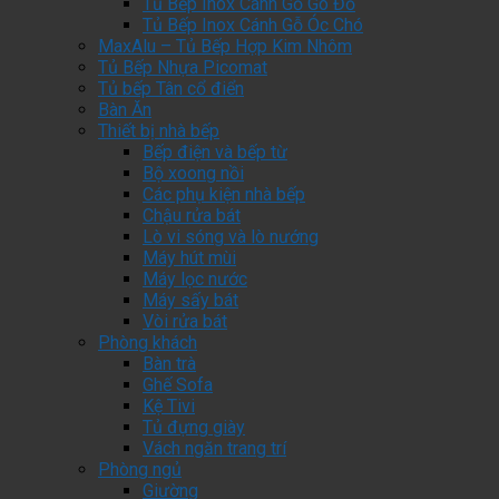
Tủ Bếp Inox Cánh Gỗ Gõ Đỏ
Tủ Bếp Inox Cánh Gỗ Óc Chó
MaxAlu – Tủ Bếp Hợp Kim Nhôm
Tủ Bếp Nhựa Picomat
Tủ bếp Tân cổ điển
Bàn Ăn
Thiết bị nhà bếp
Bếp điện và bếp từ
Bộ xoong nồi
Các phụ kiện nhà bếp
Chậu rửa bát
Lò vi sóng và lò nướng
Máy hút mùi
Máy lọc nước
Máy sấy bát
Vòi rửa bát
Phòng khách
Bàn trà
Ghế Sofa
Kệ Tivi
Tủ đựng giày
Vách ngăn trang trí
Phòng ngủ
Giường