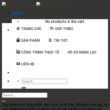
Skip
to
Menu
content
No products in the cart.
TRANG CHỦ
GIỚI THIỆU
SẢN PHẨM
TIN TỨC
CÔNG TRÌNH THỰC TẾ
HỒ SƠ NĂNG LỰC
LIÊN HỆ
Search
for:
Quý khách vui lòng điền vào form dưới đây để nhận báo giá, tư
vấn thiết kế nội thất và thông tin về sản phẩm của chúng tôi.