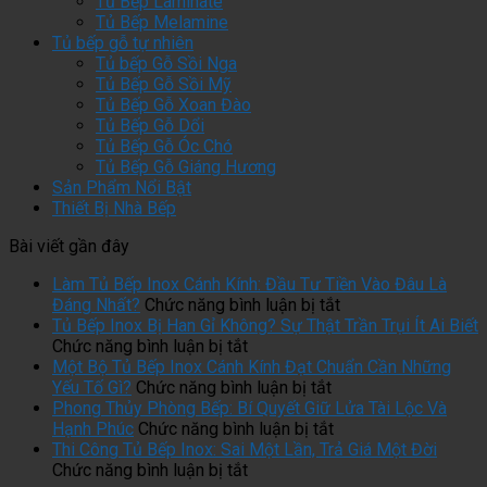
Tủ Bếp Laminate
Tủ Bếp Melamine
Tủ bếp gỗ tự nhiên
Tủ bếp Gỗ Sồi Nga
Tủ Bếp Gỗ Sồi Mỹ
Tủ Bếp Gỗ Xoan Đào
Tủ Bếp Gỗ Dổi
Tủ Bếp Gỗ Óc Chó
Tủ Bếp Gỗ Giáng Hương
Sản Phẩm Nổi Bật
Thiết Bị Nhà Bếp
Bài viết gần đây
Làm Tủ Bếp Inox Cánh Kính: Đầu Tư Tiền Vào Đâu Là
ở
Đáng Nhất?
Chức năng bình luận bị tắt
Làm
Tủ Bếp Inox Bị Han Gỉ Không? Sự Thật Trần Trụi Ít Ai Biết
ở
Tủ
Chức năng bình luận bị tắt
Tủ
Bếp
Một Bộ Tủ Bếp Inox Cánh Kính Đạt Chuẩn Cần Những
Bếp
ở
Inox
Yếu Tố Gì?
Chức năng bình luận bị tắt
Inox
Một
Cánh
Phong Thủy Phòng Bếp: Bí Quyết Giữ Lửa Tài Lộc Và
Bị
Bộ
ở
Kính:
Hạnh Phúc
Chức năng bình luận bị tắt
Han
Tủ
Phong
Đầu
Thi Công Tủ Bếp Inox: Sai Một Lần, Trả Giá Một Đời
Gỉ
ở
Bếp
Thủy
Tư
Chức năng bình luận bị tắt