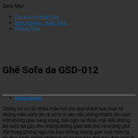
Không?
Thi
Inox
Phòng
Tiền
Danh Mục
Sự
Công
Cánh
Bếp:
Vào
Thật
Tủ
Kính
Bí
Đâu
Chưa được phân loại
Trần
Bếp
Đạt
Quyết
Là
Kinh nghiệm – Kiến Thức
Trụi
Inox:
Chuẩn
Giữ
Đáng
Phong Thủy
Ít
Sai
Cần
Lửa
Nhất?
Ai
Một
Những
Tài
Biết
Lần,
Yếu
Lộc
Trả
Tố
Và
Giá
Gì?
Hạnh
Một
Phúc
Đời
Ghế Sofa da GSD-012
Description
Chúng tôi có rất nhiều mẫu mã cho quý khách lựa chọn từ
những mẫu sofa da và sofa nỉ cao cấp phòng khách cho bạn
một không gian sang trọng, tiện nghi và thoải mái đến những
bộ sofa da góc cho những không gian nhà nhỏ và những ghế
đặt trong phòng ngủ cho bạn những không gian một mình tự
do đọc sách, ngắm những buổi hoàng hôn đẹp hay đơn giản là