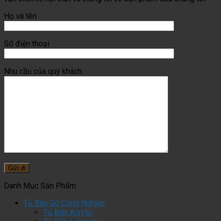
Họ và tên
Số điện thoại
Nhu cầu của quý khách
Danh Mục Sản Phẩm
Tủ Bếp Gỗ Công Nghiệp
Tủ Bếp Acrylic