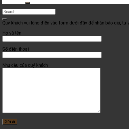
for:
Quý khách vui lòng điền vào form dưới đây để nhận báo giá, tư v
Họ và tên
Số điện thoại
Nhu cầu của quý khách