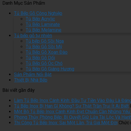
Danh Mục Sản Phẩm
Tủ Bếp Gỗ Công Nghiệp
Tủ Bếp Acrylic
Tủ Bếp Laminate
Tủ Bếp Melamine
Tủ bếp gỗ tự nhiên
Tủ bếp Gỗ Sồi Nga
Tủ Bếp Gỗ Sồi Mỹ
Tủ Bếp Gỗ Xoan Đào
Tủ Bếp Gỗ Dổi
Tủ Bếp Gỗ Óc Chó
Tủ Bếp Gỗ Giáng Hương
Sản Phẩm Nổi Bật
Thiết Bị Nhà Bếp
Bài viết gần đây
Làm Tủ Bếp Inox Cánh Kính: Đầu Tư Tiền Vào Đâu Là Đán
Tủ Bếp Inox Bị Han Gỉ Không? Sự Thật Trần Trụi Ít Ai Biết
Một Bộ Tủ Bếp Inox Cánh Kính Đạt Chuẩn Cần Những Yếu 
Phong Thủy Phòng Bếp: Bí Quyết Giữ Lửa Tài Lộc Và Hạn
Thi Công Tủ Bếp Inox: Sai Một Lần, Trả Giá Một Đời
Chức n