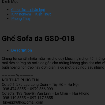
Danh Mục
Chưa được phân loại
Kinh nghiệm – Kiến Thức
Phong Thủy
Ghế Sofa da GSD-018
Description
Chúng tôi có rất nhiều mẫu mã cho quý khách lựa chọn từ những
mái đến những bộ sofa da góc cho những không gian nhà nhỏ v
buổi hoàng hôn đẹp hay đơn giản là có một giấc ngủ sau những 
————–///————–
NỘI THẤT PHÚC THỌ
Cơ sở 1: 575 Lạc Long Quân – Tây Hồ – Hà Nội
098 474 8855 – 0979 866 999
Cơ sở 2: 193 Nguyễn Văn Linh – Lê Chân – Hải Phòng
098 119 8855 – 097 117 8855
tubepphutho@gmail.com