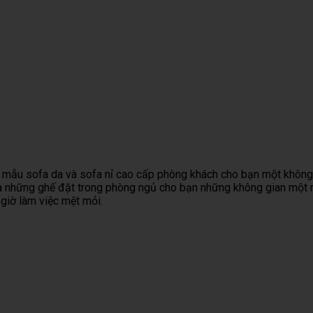
Công
Han
Phòng
Bếp
Kính:
Tủ
Gỉ
Bếp:
Inox
Đầu
Bếp
Không?
Bí
Cánh
Tư
Inox:
Sự
Quyết
Kính
Tiền
Sai
Thật
Giữ
Đạt
Vào
Một
Trần
Lửa
Chuẩn
Đâu
Lần,
Trụi
Tài
Cần
Là
Trả
Ít
Lộc
Những
Đáng
Giá
Ai
Và
Yếu
Nhất?
Một
Biết
Hạnh
Tố
Đời
Phúc
Gì?
 mẫu sofa da và sofa nỉ cao cấp phòng khách cho bạn một không g
à những ghế đặt trong phòng ngủ cho bạn những không gian một
giờ làm việc mệt mỏi.