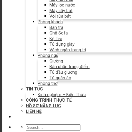
Máy lọc nước
Máy sấy bát
Vòi rửa bát
Phòng khách
Bàn trà
Ghế Sofa
Kệ Tivi
Tủ đựng giày
Vách ngăn trang trí
Phòng ngủ
Giường
Bàn phấn trang điểm
Tủ đầu giường
Tủ quần áo
Phòng thờ
TIN TỨC
Kinh nghiệm – Kiến Thức
CÔNG TRÌNH THỰC TẾ
HỒ SƠ NĂNG LỰC
LIÊN HỆ
Search