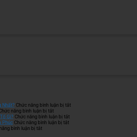
ở
g Nhất?
Chức năng bình luận bị tắt
ở
Làm
Chức năng bình luận bị tắt
Tủ
ở
Tủ
Tố Gì?
Chức năng bình luận bị tắt
Bếp
ở
Một
Bếp
h Phúc
Chức năng bình luận bị tắt
ở
Inox
Phong
Bộ
Inox
ăng bình luận bị tắt
Thi
Bị
Thủy
Tủ
Cánh