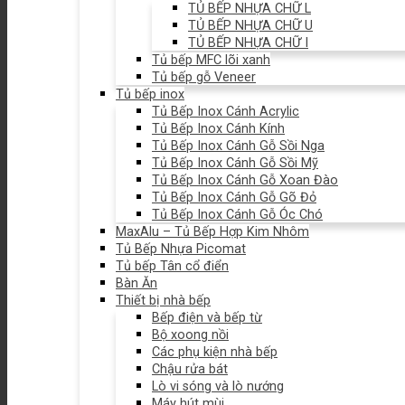
TỦ BẾP NHỰA CHỮ L
TỦ BẾP NHỰA CHỮ U
TỦ BẾP NHỰA CHỮ I
Tủ bếp MFC lõi xanh
Tủ bếp gỗ Veneer
Tủ bếp inox
Tủ Bếp Inox Cánh Acrylic
Tủ Bếp Inox Cánh Kính
Tủ Bếp Inox Cánh Gỗ Sồi Nga
Tủ Bếp Inox Cánh Gỗ Sồi Mỹ
Tủ Bếp Inox Cánh Gỗ Xoan Đào
Tủ Bếp Inox Cánh Gỗ Gõ Đỏ
Tủ Bếp Inox Cánh Gỗ Óc Chó
MaxAlu – Tủ Bếp Hợp Kim Nhôm
Tủ Bếp Nhựa Picomat
Tủ bếp Tân cổ điển
Bàn Ăn
Thiết bị nhà bếp
Bếp điện và bếp từ
Bộ xoong nồi
Các phụ kiện nhà bếp
Chậu rửa bát
Lò vi sóng và lò nướng
Máy hút mùi