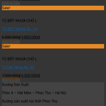
Add to cart
Sale!
TỦ BẾP NHỰA CHỮ L
TỦ BẾP NHỰA NL-14
6.500.000
₫
5.850.000
₫
Add to cart
Sale!
TỦ BẾP NHỰA CHỮ L
Tủ bếp Nhựa NL-05
7.500.000
₫
6.500.000
₫
Add to cart
Xưởng Sản Xuất
Thôn 4 – Hát Môn – Phúc Thọ – Hà Nội
Xưởng sản xuất nội thất Phúc Thọ