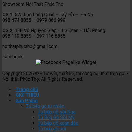
Showroom Nội Thất Phúc Thọ
CS 1:
575 Lạc Long Quân – Tây Hồ – Hà Nội
098 474 8855 – 0979 866 999
CS 2:
138 Võ Nguyên Giáp – Lê Chân – Hải Phòng
098 119 8855 – 097 116 8855
noithatphuctho@gmail.com
Facebook
Copyright 2026 © - Tư vấn, thiết kế, thi công nội thất trọn gói -
Nội thất Phúc Thọ. All Rights Reserved.
Trang chủ
GIỚI THIỆU
Sản Phẩm
Tủ bếp gỗ tự nhiên
Tủ bếp gỗ sồi Nga
Tủ Bếp Gỗ Sồi Mỹ
Tủ bếp gỗ xoan đào
Tủ bếp gỗ dổi