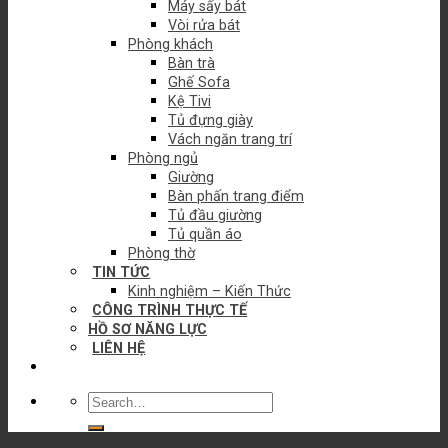
Máy sấy bát
Vòi rửa bát
Phòng khách
Bàn trà
Ghế Sofa
Kệ Tivi
Tủ đựng giày
Vách ngăn trang trí
Phòng ngủ
Giường
Bàn phấn trang điểm
Tủ đầu giường
Tủ quần áo
Phòng thờ
TIN TỨC
Kinh nghiệm – Kiến Thức
CÔNG TRÌNH THỰC TẾ
HỒ SƠ NĂNG LỰC
LIÊN HỆ
Search
for: