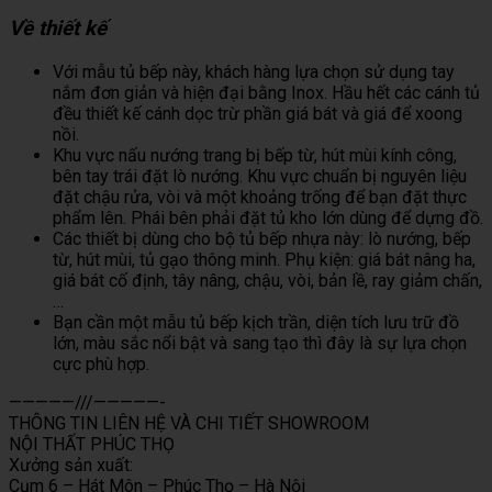
Về thiết kế
Với mẫu tủ bếp này, khách hàng lựa chọn sử dụng tay
nắm đơn giản và hiện đại bằng Inox. Hầu hết các cánh tủ
đều thiết kế cánh dọc trừ phần giá bát và giá để xoong
nồi.
Khu vực nấu nướng trang bị bếp từ, hút mùi kính công,
bên tay trái đặt lò nướng. Khu vực chuẩn bị nguyên liệu
đặt chậu rửa, vòi và một khoảng trống để bạn đặt thực
phẩm lên. Phái bên phải đặt tủ kho lớn dùng để dựng đồ.
Các thiết bị dùng cho bộ tủ bếp nhựa này: lò nướng, bếp
từ, hút mùi, tủ gạo thông minh. Phụ kiện: giá bát nâng ha,
giá bát cố định, tây nâng, chậu, vòi, bản lề, ray giảm chấn,
…
Bạn cần một mẫu tủ bếp kịch trần, diện tích lưu trữ đồ
lớn, màu sắc nổi bật và sang tạo thì đây là sự lựa chọn
cực phù hợp.
—————///—————-
THÔNG TIN LIÊN HỆ VÀ CHI TIẾT SHOWROOM
NỘI THẤT PHÚC THỌ
Xưởng sản xuất:
Cụm 6 – Hát Môn – Phúc Thọ – Hà Nội