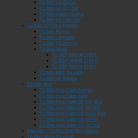
Tủ Bếp Gỗ Gõ Đỏ
Tủ Bếp Gỗ Óc Chó
Tủ Bếp Giáng Hương
Tủ Bếp Gỗ Căm Xe
Tủ Bếp Gỗ Công Nghiệp
Tủ bếp Acrylic
Tủ bếp Laminate
Tủ Bếp Melamine
Tủ Bếp Nhựa
TỦ BẾP NHỰA CHỮ L
TỦ BẾP NHỰA CHỮ U
TỦ BẾP NHỰA CHỮ I
Tủ bếp MFC lõi xanh
Tủ bếp gỗ Veneer
Tủ bếp inox
Tủ Bếp Inox Cánh Acrylic
Tủ Bếp Inox Cánh Kính
Tủ Bếp Inox Cánh Gỗ Sồi Nga
Tủ Bếp Inox Cánh Gỗ Sồi Mỹ
Tủ Bếp Inox Cánh Gỗ Xoan Đào
Tủ Bếp Inox Cánh Gỗ Gõ Đỏ
Tủ Bếp Inox Cánh Gỗ Óc Chó
MaxAlu – Tủ Bếp Hợp Kim Nhôm
Tủ Bếp Nhựa Picomat