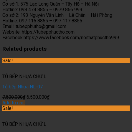
Cơ sở 1: 575 Lạc Long Quân – Tây Hồ – Hà Nội
Hotline: 098 474 8855 – 0979 866 999
Cơ sở 2: 193 Nguyễn Văn Linh – Lê Chân – Hải Phòng
Hotline: 097 116 8855 – 097 117 8855
Email: tubepphutho@gmail.com
Website: https://tubepphuctho.com
Facebook:https://www.facebook.com/noithatphuctho999
Related products
Sale!
TỦ BẾP NHỰA CHỮ L
Tủ bếp Nhựa NL-07
7.500.000
₫
6.500.000
₫
Add to cart
Sale!
TỦ BẾP NHỰA CHỮ L