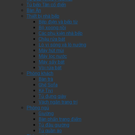
Tủ bếp Tân cổ điển
Bàn Ăn
Thiết bị nhà bếp
Bếp điện và bếp từ
Bộ xoong nồi
Các phụ kiện nhà bếp
Chậu rửa bát
Lò vi sóng và lò nướng
Máy hút mùi
Máy lọc nước
Máy sấy bát
Vòi rửa bát
Phòng khách
Bàn trà
Ghế Sofa
Kệ Tivi
Tủ đựng giày
Vách ngăn trang trí
Phòng ngủ
Giường
Bàn phấn trang điểm
Tủ đầu giường
Tủ quần áo