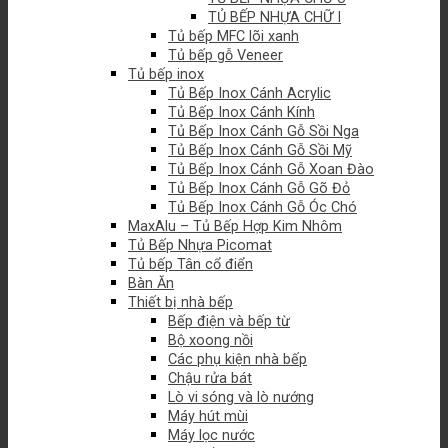
TỦ BẾP NHỰA CHỮ I
Tủ bếp MFC lõi xanh
Tủ bếp gỗ Veneer
Tủ bếp inox
Tủ Bếp Inox Cánh Acrylic
Tủ Bếp Inox Cánh Kính
Tủ Bếp Inox Cánh Gỗ Sồi Nga
Tủ Bếp Inox Cánh Gỗ Sồi Mỹ
Tủ Bếp Inox Cánh Gỗ Xoan Đào
Tủ Bếp Inox Cánh Gỗ Gõ Đỏ
Tủ Bếp Inox Cánh Gỗ Óc Chó
MaxAlu – Tủ Bếp Hợp Kim Nhôm
Tủ Bếp Nhựa Picomat
Tủ bếp Tân cổ điển
Bàn Ăn
Thiết bị nhà bếp
Bếp điện và bếp từ
Bộ xoong nồi
Các phụ kiện nhà bếp
Chậu rửa bát
Lò vi sóng và lò nướng
Máy hút mùi
Máy lọc nước