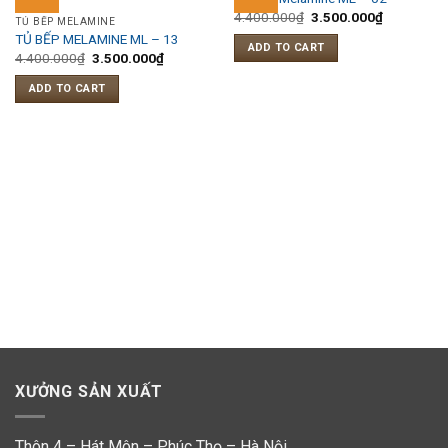
4.400.000
₫
3.500.000
₫
TỦ BẾP MELAMINE
TỦ BẾP MELAMINE ML – 13
ADD TO CART
4.400.000
₫
3.500.000
₫
ADD TO CART
XƯỞNG SẢN XUẤT
Thôn 4 – Hát Môn – Phúc Thọ – Hà Nội