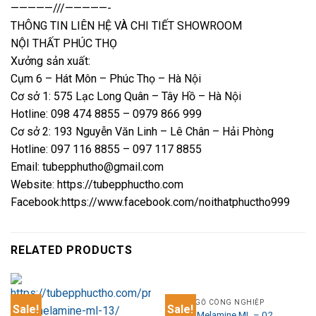
—————///—————-
THÔNG TIN LIÊN HỆ VÀ CHI TIẾT SHOWROOM
NỘI THẤT PHÚC THỌ
Xưởng sản xuất:
Cụm 6 – Hát Môn – Phúc Thọ – Hà Nội
Cơ sở 1: 575 Lạc Long Quân – Tây Hồ – Hà Nội
Hotline: 098 474 8855 – 0979 866 999
Cơ sở 2: 193 Nguyễn Văn Linh – Lê Chân – Hải Phòng
Hotline: 097 116 8855 – 097 117 8855
Email: tubepphutho@gmail.com
Website: https://tubepphuctho.com
Facebook:https://www.facebook.com/noithatphuctho999
RELATED PRODUCTS
TỦ BẾP GỖ CÔNG NGHIỆP
Sale!
Sale!
Tủ Bếp Melamine ML – 02