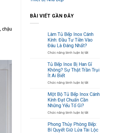
BÀI VIẾT GẦN ĐÂY
, chậu
Làm Tủ Bếp Inox Cánh
Kính: Đầu Tư Tiền Vào
Đâu Là Đáng Nhất?
ở
Chức năng bình luận bị tắt
Làm
Tủ
Tủ Bếp Inox Bị Han Gỉ
Bếp
Không? Sự Thật Trần Trụi
Inox
Ít Ai Biết
Cánh
ở
Chức năng bình luận bị tắt
Kính:
Tủ
Đầu
Bếp
Tư
Một Bộ Tủ Bếp Inox Cánh
Inox
Tiền
Kính Đạt Chuẩn Cần
Bị
Vào
Những Yếu Tố Gì?
Han
Đâu
ở
Chức năng bình luận bị tắt
Gỉ
Là
Một
Không?
Đáng
Bộ
Sự
Nhất?
Phong Thủy Phòng Bếp:
Tủ
Thật
Bí Quyết Giữ Lửa Tài Lộc
Bếp
Trần