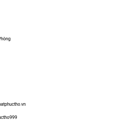
Phòng
hatphuctho.vn
uctho999