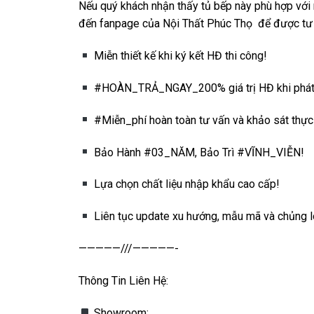
Nếu quý khách nhận thấy tủ bếp này phù hợp với 
đến fanpage của Nội Thất Phúc Thọ để được tư 
Miễn thiết kế khi ký kết HĐ thi công!
#HOÀN_TRẢ_NGAY_200% giá trị HĐ khi phát h
#Miễn_phí hoàn toàn tư vấn và khảo sát thực 
Bảo Hành #03_NĂM, Bảo Trì #VĨNH_VIỄN!
Lựa chọn chất liệu nhập khẩu cao cấp!
Liên tục update xu hướng, mẫu mã và chủng l
—————///—————-
Thông Tin Liên Hệ:
Showroom: