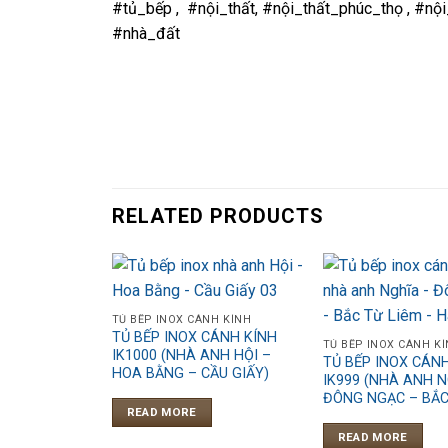
#tủ_bếp , #nội_thất, #nội_thất_phúc_thọ , #nộ
#nhà_đất
RELATED PRODUCTS
TỦ BẾP INOX CÁNH KÍNH
TỦ BẾP INOX CÁNH KÍNH
TỦ BẾP INOX CÁNH K
IK1000 (NHÀ ANH HỘI –
TỦ BẾP INOX CÁNH
HOA BẰNG – CẦU GIẤY)
IK999 (NHÀ ANH N
ĐÔNG NGẠC – BẮC
READ MORE
READ MORE