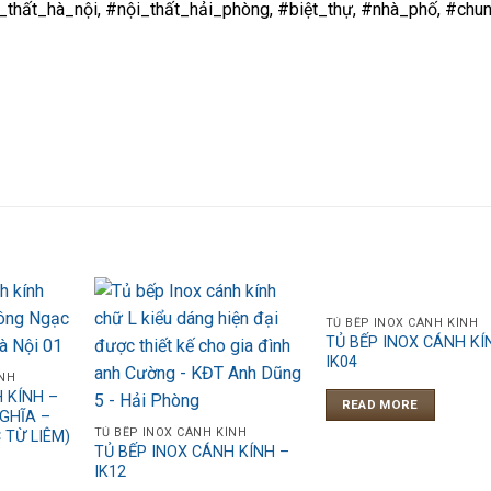
i_thất_hà_nội, #nội_thất_hải_phòng, #biệt_thự, #nhà_phố, #chu
TỦ BẾP INOX CÁNH KÍNH
TỦ BẾP INOX CÁNH KÍ
IK04
ÍNH
 KÍNH –
READ MORE
GHĨA –
TỦ BẾP INOX CÁNH KÍNH
 TỪ LIÊM)
TỦ BẾP INOX CÁNH KÍNH –
IK12