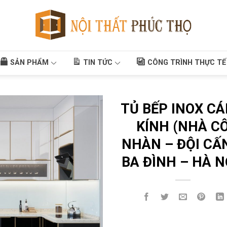
SẢN PHẨM
TIN TỨC
CÔNG TRÌNH THỰC TẾ
TỦ BẾP INOX C
KÍNH (NHÀ C
NHÀN – ĐỘI CẤ
BA ĐÌNH – HÀ N