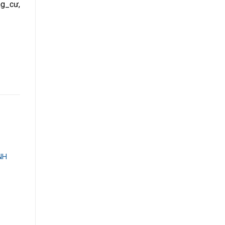
ng_cư,
NH