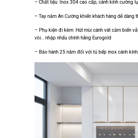
– Chất liệu: Inox 304 cao cấp, cánh kính cường l
– Tay nắm An Cường khiến khách hàng dễ dàng th
– Phụ kiện đi kèm: Hút mùi cánh vát cảm biến vẫy 
vòi… nhập nhẩu chính hãng Eurogold
– Bảo hành 25 năm đối với tủ bếp inox cánh kính, 