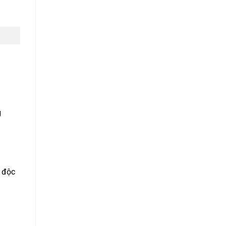
g
g độc