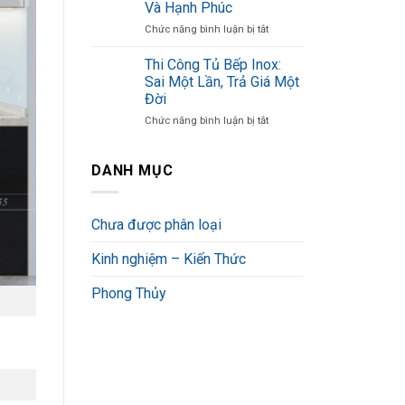
Và Hạnh Phúc
Inox
Trụi
ở
Chức năng bình luận bị tắt
Cánh
Ít
Phong
Kính
Ai
Thủy
Đạt
Biết
Thi Công Tủ Bếp Inox:
Phòng
Chuẩn
Sai Một Lần, Trả Giá Một
Bếp:
Cần
Đời
Bí
Những
ở
Chức năng bình luận bị tắt
Quyết
Yếu
Thi
Giữ
Tố
Công
Lửa
Gì?
Tủ
Tài
DANH MỤC
Bếp
Lộc
Inox:
Và
Sai
Hạnh
Chưa được phân loại
Một
Phúc
Lần,
Kinh nghiệm – Kiến Thức
Trả
Giá
Một
Phong Thủy
Đời