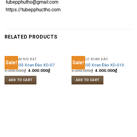
tubepphutho@gmail.com
https://tubepphuctho.com
RELATED PRODUCTS
SẢN PHẨM NỔI BẬT
TỦ BẾP GỖ XOAN ĐÀO
Sale!
Sale!
Tủ Bếp Gỗ Xoan Đào XD-07
Tủ Bếp Gỗ Xoan Đào XD-010
5.200.000
₫
4.000.000
₫
5.200.000
₫
4.000.000
₫
ADD TO CART
ADD TO CART