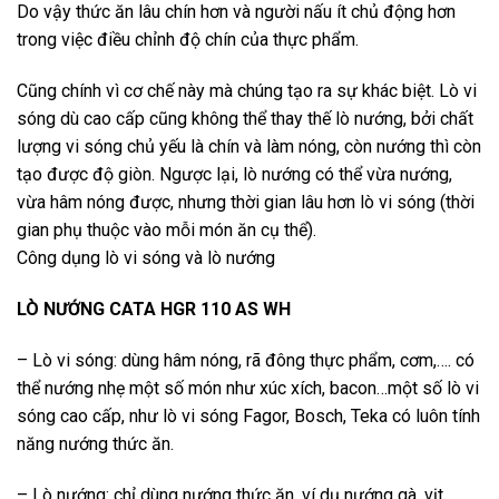
Do vậy thức ăn lâu chín hơn và người nấu ít chủ động hơn
trong việc điều chỉnh độ chín của thực phẩm.
Cũng chính vì cơ chế này mà chúng tạo ra sự khác biệt. Lò vi
sóng dù cao cấp cũng không thể thay thế lò nướng, bởi chất
lượng vi sóng chủ yếu là chín và làm nóng, còn nướng thì còn
tạo được độ giòn. Ngược lại, lò nướng có thể vừa nướng,
vừa hâm nóng được, nhưng thời gian lâu hơn lò vi sóng (thời
gian phụ thuộc vào mỗi món ăn cụ thể).
Công dụng lò vi sóng và lò nướng
LÒ NƯỚNG CATA HGR 110 AS WH
– Lò vi sóng: dùng hâm nóng, rã đông thực phẩm, cơm,…. có
thể nướng nhẹ một số món như xúc xích, bacon…một số lò vi
sóng cao cấp, như lò vi sóng Fagor, Bosch, Teka có luôn tính
năng nướng thức ăn.
– Lò nướng: chỉ dùng nướng thức ăn, ví dụ nướng gà, vịt,