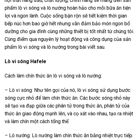
nội thất hàng đầu, chất lượng, chính hãng sẽ mang đến sản
phẩm lò vi sóng và lò nướng hoàn hảo cho mỗi bữa ăn tiện
lợi và ngon lành. Cuộc sống bận rộn sẽ tiết kiệm thời gian
bếp núc hơn bao giờ hết nhưng vẫn đảm bảo món ngon bổ
dưỡng cho gia đình cùng những thiết bị tốt nhất từ chúng tôi.
Cùng điểm qua nguyên lý hoạt động và công dụng của sản
phẩm lò vi sóng và lò nướng trong bài viết sau.
Lò vi sóng Hafele
Cách làm chín thức ăn lò vi sóng và lò nướng:
– Lò vi sóng: Như tên gọi của nó, lò vi sóng sử dụng bước
sóng cực nhỏ để làm chín thức ăn. Các bước sóng nhỏ này
sẽ tạo va đạp giữa các phân tử trong thức ăn, phân tử của
thức ăn giao động mạnh lên, và cọ xát vào nhau, tạo ra nhiệt
và làm chín một cách tổng thể.
– Lò nướng: Lò nướng làm chín thức ăn bằng nhiệt trực tiếp.