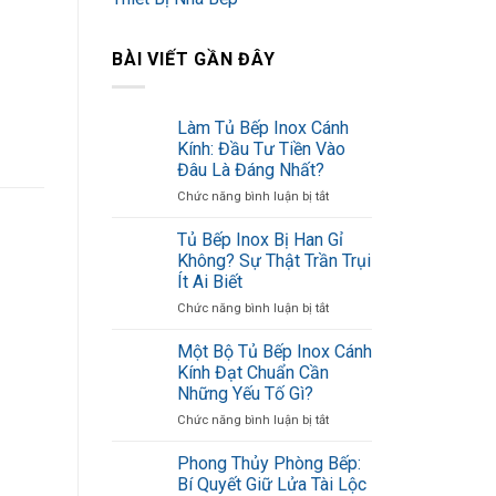
BÀI VIẾT GẦN ĐÂY
Làm Tủ Bếp Inox Cánh
Kính: Đầu Tư Tiền Vào
Đâu Là Đáng Nhất?
ở
Chức năng bình luận bị tắt
Làm
Tủ
Tủ Bếp Inox Bị Han Gỉ
Bếp
Không? Sự Thật Trần Trụi
Inox
Ít Ai Biết
Cánh
ở
Chức năng bình luận bị tắt
Kính:
Tủ
Đầu
Bếp
Tư
Một Bộ Tủ Bếp Inox Cánh
Inox
Tiền
Kính Đạt Chuẩn Cần
Bị
Vào
Những Yếu Tố Gì?
Han
Đâu
ở
Chức năng bình luận bị tắt
Gỉ
Là
Một
Không?
Đáng
Bộ
Sự
Nhất?
Phong Thủy Phòng Bếp:
Tủ
Thật
Bí Quyết Giữ Lửa Tài Lộc
Bếp
Trần