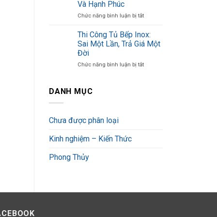
Và Hạnh Phúc
Inox
Trụi
ở
KỆ TIVI
KỆ TIVI
Chức năng bình luận bị tắt
Cánh
Ít
Phong
Kính
Kệ Tivi KT-014
Kệ Tivi KT-016
Ai
Thủy
Đạt
Biết
Thi Công Tủ Bếp Inox:
Phòng
Chuẩn
Sai Một Lần, Trả Giá Một
READ MORE
READ MORE
Bếp:
Cần
Đời
Bí
Những
ở
Chức năng bình luận bị tắt
Quyết
Yếu
Thi
Giữ
Tố
Công
Lửa
Gì?
Tủ
Tài
DANH MỤC
Bếp
Lộc
Inox:
Và
Sai
Hạnh
Chưa được phân loại
Một
Phúc
Lần,
Kinh nghiệm – Kiến Thức
Trả
Giá
Một
Phong Thủy
Đời
ACEBOOK