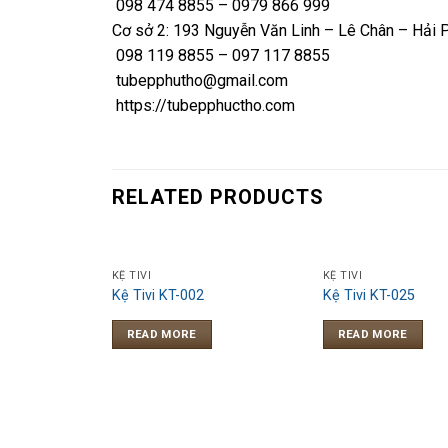
098 474 8855 – 0979 866 999
Cơ sở 2: 193 Nguyễn Văn Linh – Lê Chân – Hải 
098 119 8855 – 097 117 8855
tubepphutho@gmail.com
https://tubepphuctho.com
RELATED PRODUCTS
KỆ TIVI
KỆ TIVI
Kệ Tivi KT-002
Kệ Tivi KT-025
READ MORE
READ MORE