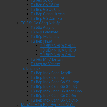
Tủ bếp gỗ dổi
Tủ Bếp Gỗ Gõ Đỏ
Tủ Bếp Gỗ Óc Chó
Tủ Bếp Giáng Hương
Tủ Bếp Gỗ Căm Xe
Tủ Bếp Gỗ Công Nghiệp
Tủ bếp Acrylic
Tủ bếp Laminate
Tủ Bếp Melamine
Tủ Bếp Nhựa
TỦ BẾP NHỰA CHỮ L
TỦ BẾP NHỰA CHỮ U
TỦ BẾP NHỰA CHỮ I
Tủ bếp MFC lõi xanh
Tủ bếp gỗ Veneer
Tủ bếp inox
Tủ Bếp Inox Cánh Acrylic
Tủ Bếp Inox Cánh Kính
Tủ Bếp Inox Cánh Gỗ Sồi Nga
Tủ Bếp Inox Cánh Gỗ Sồi Mỹ
Tủ Bếp Inox Cánh Gỗ Xoan Đào
Tủ Bếp Inox Cánh Gỗ Gõ Đỏ
Tủ Bếp Inox Cánh Gỗ Óc Chó
MaxAlu – Tủ Bếp Hợp Kim Nhôm