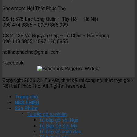
Showroom Nội Thất Phúc Thọ
CS 1:
575 Lạc Long Quân – Tây Hồ – Hà Nội
098 474 8855 – 0979 866 999
CS 2:
138 Võ Nguyên Giáp – Lê Chân – Hải Phòng
098 119 8855 – 097 116 8855
noithatphuctho@gmail.com
Facebook
Copyright 2026 © - Tư vấn, thiết kế, thi công nội thất trọn gói -
Nội thất Phúc Thọ. All Rights Reserved.
Trang chủ
GIỚI THIỆU
Sản Phẩm
Tủ bếp gỗ tự nhiên
Tủ bếp gỗ sồi Nga
Tủ Bếp Gỗ Sồi Mỹ
Tủ bếp gỗ xoan đào