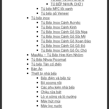
TỦ BẾP NHỰA CHỮ I
Tủ bếp MFC lõi xanh
Tủ bếp gỗ Veneer
Tủ bếp inox
Tủ Bếp Inox Cánh Acrylic
Tủ Bếp Inox Cánh Kính
Tủ Bếp Inox Cánh Gỗ Sồi Nga
Tủ Bếp Inox Cánh Gỗ Sồi Mỹ
Tủ Bếp Inox Cánh Gỗ Xoan Đào
Tủ Bếp Inox Cánh Gỗ Gõ Đỏ
Tủ Bếp Inox Cánh Gỗ Óc Chó
MaxAlu – Tủ Bếp Hợp Kim Nhôm
Tủ Bếp Nhựa Picomat
Tủ bếp Tân cổ điển
Bàn Ăn
Thiết bị nhà bếp
Bếp điện và bếp từ
Bộ xoong nồi
Các phụ kiện nhà bếp
Chậu rửa bát
Lò vi sóng và lò nướng
Máy hút mùi
Máy lọc nước