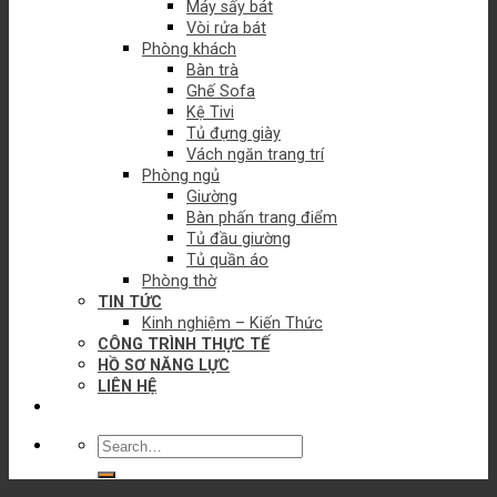
Máy sấy bát
Vòi rửa bát
Phòng khách
Bàn trà
Ghế Sofa
Kệ Tivi
Tủ đựng giày
Vách ngăn trang trí
Phòng ngủ
Giường
Bàn phấn trang điểm
Tủ đầu giường
Tủ quần áo
Phòng thờ
TIN TỨC
Kinh nghiệm – Kiến Thức
CÔNG TRÌNH THỰC TẾ
HỒ SƠ NĂNG LỰC
LIÊN HỆ
Search
for: