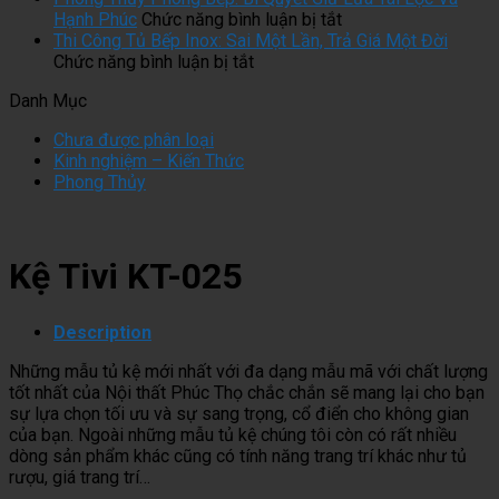
Bị
Bộ
ở
Kính:
Hạnh Phúc
Chức năng bình luận bị tắt
Han
Tủ
Phong
Đầu
Thi Công Tủ Bếp Inox: Sai Một Lần, Trả Giá Một Đời
Gỉ
ở
Bếp
Thủy
Tư
Chức năng bình luận bị tắt
Không?
Thi
Inox
Phòng
Tiền
Danh Mục
Sự
Công
Cánh
Bếp:
Vào
Thật
Tủ
Kính
Bí
Đâu
Chưa được phân loại
Trần
Bếp
Đạt
Quyết
Là
Kinh nghiệm – Kiến Thức
Trụi
Inox:
Chuẩn
Giữ
Đáng
Phong Thủy
Ít
Sai
Cần
Lửa
Nhất?
Ai
Một
Những
Tài
Biết
Lần,
Yếu
Lộc
Trả
Tố
Và
Kệ Tivi KT-025
Giá
Gì?
Hạnh
Một
Phúc
Đời
Description
Những mẫu tủ kệ mới nhất với đa dạng mẫu mã với chất lượng
tốt nhất của Nội thất Phúc Thọ chắc chắn sẽ mang lại cho bạn
sự lựa chọn tối ưu và sự sang trọng, cổ điển cho không gian
của bạn. Ngoài những mẫu tủ kệ chúng tôi còn có rất nhiều
dòng sản phẩm khác cũng có tính năng trang trí khác như tủ
rượu, giá trang trí…