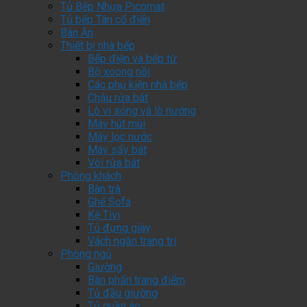
Tủ Bếp Nhựa Picomat
Tủ bếp Tân cổ điển
Bàn Ăn
Thiết bị nhà bếp
Bếp điện và bếp từ
Bộ xoong nồi
Các phụ kiện nhà bếp
Chậu rửa bát
Lò vi sóng và lò nướng
Máy hút mùi
Máy lọc nước
Máy sấy bát
Vòi rửa bát
Phòng khách
Bàn trà
Ghế Sofa
Kệ Tivi
Tủ đựng giày
Vách ngăn trang trí
Phòng ngủ
Giường
Bàn phấn trang điểm
Tủ đầu giường
Tủ quần áo