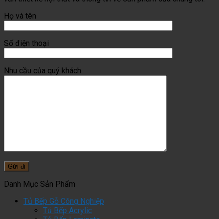
Họ và tên
Số điện thoại
Nhu cầu của quý khách
Danh Mục Sản Phẩm
Tủ Bếp Gỗ Công Nghiệp
Tủ Bếp Acrylic