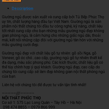
gỗ
xoan
Description
đào
Giường ngủ được sản xuất và cung cấp bởi Tủ Bếp Phúc Thọ
GN-
uy tín, chất lượng hàng đầu tại Việt Nam. Giường ngủ là sản
013
phẩm nội thất chúng tôi đầu tư công nghệ, kỹ năng, chất liệu
quantity
tốt nhất cung cấp cho bạn những mẫu giường ngủ đẹp không
gian phòng ngủ, là cảm hứng cho những giấc ngủ dài, thoải
mái, kết nối những cặp đôi với giường ngủ tân hôn với những
mẫu giường cưới đẹp.
Giường ngủ đẹp với chất liệu gỗ tự nhiên: gỗ sồi Nga, gỗ
Veneer, gỗ óc chó…cao cấp, giường ngủ gỗ tự nhiên thiết kế
đa dạng, màu sắc phong phú. Các kích thước, chất liệu gỗ có
thể tùy chỉnh hợp ý quý khách. Giường ngủ đẹp, cao cấp do
chúng tôi cung cấp sẽ làm đẹp không gian nội thất phòng ngủ
của bạn.
Liên hệ với chúng tôi để được tư vấn tận tình nhất!
————–///————–
NỘI THẤT PHÚC THỌ
Cơ sở 1: 575 Lạc Long Quân – Tây Hồ – Hà Nội
098 474 8855 – 0979 866 999