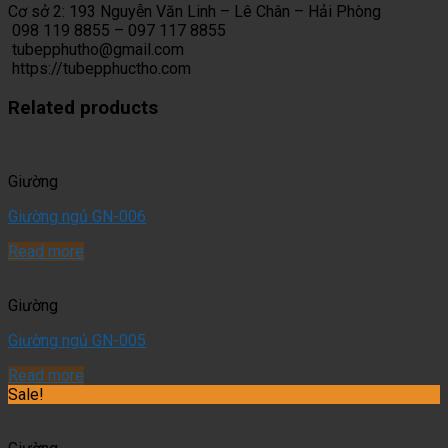
Cơ sở 2: 193 Nguyễn Văn Linh – Lê Chân – Hải Phòng
098 119 8855 – 097 117 8855
tubepphutho@gmail.com
https://tubepphuctho.com
Related products
Giường
Giường ngủ GN-006
Read more
Giường
Giường ngủ GN-005
Read more
Sale!