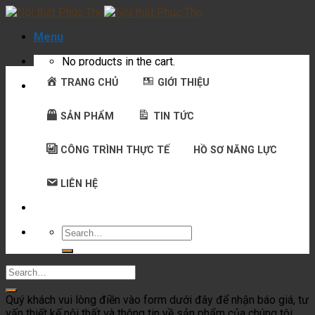
Skip
to
Menu
content
No products in the cart.
TRANG CHỦ
GIỚI THIỆU
SẢN PHẨM
TIN TỨC
CÔNG TRÌNH THỰC TẾ
HỒ SƠ NĂNG LỰC
LIÊN HỆ
Search
for:
Quý khách vui lòng điền vào form dưới đây để nhận báo giá, tư
vấn thiết kế nội thất và thông tin về sản phẩm của chúng tôi.