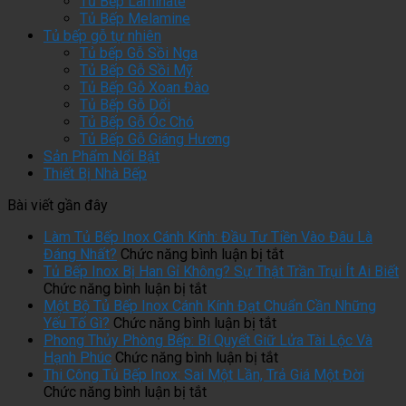
Tủ Bếp Laminate
Tủ Bếp Melamine
Tủ bếp gỗ tự nhiên
Tủ bếp Gỗ Sồi Nga
Tủ Bếp Gỗ Sồi Mỹ
Tủ Bếp Gỗ Xoan Đào
Tủ Bếp Gỗ Dổi
Tủ Bếp Gỗ Óc Chó
Tủ Bếp Gỗ Giáng Hương
Sản Phẩm Nổi Bật
Thiết Bị Nhà Bếp
Bài viết gần đây
Làm Tủ Bếp Inox Cánh Kính: Đầu Tư Tiền Vào Đâu Là
ở
Đáng Nhất?
Chức năng bình luận bị tắt
Làm
Tủ Bếp Inox Bị Han Gỉ Không? Sự Thật Trần Trụi Ít Ai Biết
ở
Tủ
Chức năng bình luận bị tắt
Tủ
Bếp
Một Bộ Tủ Bếp Inox Cánh Kính Đạt Chuẩn Cần Những
Bếp
ở
Inox
Yếu Tố Gì?
Chức năng bình luận bị tắt
Inox
Một
Cánh
Phong Thủy Phòng Bếp: Bí Quyết Giữ Lửa Tài Lộc Và
Bị
Bộ
ở
Kính:
Hạnh Phúc
Chức năng bình luận bị tắt
Han
Tủ
Phong
Đầu
Thi Công Tủ Bếp Inox: Sai Một Lần, Trả Giá Một Đời
Gỉ
ở
Bếp
Thủy
Tư
Chức năng bình luận bị tắt