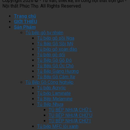
Copyright 2026 © - Tư vấn, thiết kế, thi công nội thất trọn gói -
Nội thất Phúc Thọ. All Rights Reserved.
Trang chủ
GIỚI THIỆU
Sản Phẩm
Tủ bếp gỗ tự nhiên
Tủ bếp gỗ sồi Nga
Tủ Bếp Gỗ Sồi Mỹ
Tủ bếp gỗ xoan đào
Tủ bếp gỗ dổi
Tủ Bếp Gỗ Gõ Đỏ
Tủ Bếp Gỗ Óc Chó
Tủ Bếp Giáng Hương
Tủ Bếp Gỗ Căm Xe
Tủ Bếp Gỗ Công Nghiệp
Tủ bếp Acrylic
Tủ bếp Laminate
Tủ Bếp Melamine
Tủ Bếp Nhựa
TỦ BẾP NHỰA CHỮ L
TỦ BẾP NHỰA CHỮ U
TỦ BẾP NHỰA CHỮ I
Tủ bếp MFC lõi xanh