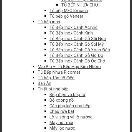
TỦ BẾP NHỰA CHỮ I
Tủ bếp MFC lõi xanh
Tủ bếp gỗ Veneer
Tủ bếp inox
Tủ Bếp Inox Cánh Acrylic
Tủ Bếp Inox Cánh Kính
Tủ Bếp Inox Cánh Gỗ Sồi Nga
Tủ Bếp Inox Cánh Gỗ Sồi Mỹ
Tủ Bếp Inox Cánh Gỗ Xoan Đào
Tủ Bếp Inox Cánh Gỗ Gõ Đỏ
Tủ Bếp Inox Cánh Gỗ Óc Chó
MaxAlu – Tủ Bếp Hợp Kim Nhôm
Tủ Bếp Nhựa Picomat
Tủ bếp Tân cổ điển
Bàn Ăn
Thiết bị nhà bếp
Bếp điện và bếp từ
Bộ xoong nồi
Các phụ kiện nhà bếp
Chậu rửa bát
Lò vi sóng và lò nướng
Máy hút mùi
Máy lọc nước