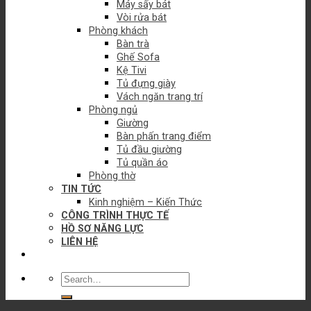
Máy sấy bát
Vòi rửa bát
Phòng khách
Bàn trà
Ghế Sofa
Kệ Tivi
Tủ đựng giày
Vách ngăn trang trí
Phòng ngủ
Giường
Bàn phấn trang điểm
Tủ đầu giường
Tủ quần áo
Phòng thờ
TIN TỨC
Kinh nghiệm – Kiến Thức
CÔNG TRÌNH THỰC TẾ
HỒ SƠ NĂNG LỰC
LIÊN HỆ
Search
for: