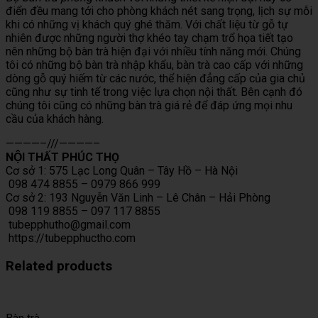
điển đều mang tới cho phòng khách nét sang trọng, lịch sự mỗi
khi có những vị khách quý ghé thăm. Với chất liệu từ gỗ tự
nhiên được những người thợ khéo tay chạm trổ họa tiết tạo
nên những bộ bàn trà hiện đại với nhiều tính năng mới. Chúng
tôi có những bộ bàn trà nhập khẩu, bàn trà cao cấp với những
dòng gỗ quý hiếm từ các nước, thể hiện đẳng cấp của gia chủ
cũng như sự tinh tế trong việc lựa chọn nội thất. Bên cạnh đó
chúng tôi cũng có những bàn trà giá rẻ để đáp ứng mọi nhu
cầu của khách hàng.
————–///————–
NỘI THẤT PHÚC THỌ
Cơ sở 1: 575 Lạc Long Quân – Tây Hồ – Hà Nội
098 474 8855 – 0979 866 999
Cơ sở 2: 193 Nguyễn Văn Linh – Lê Chân – Hải Phòng
098 119 8855 – 097 117 8855
tubepphutho@gmail.com
https://tubepphuctho.com
Related products