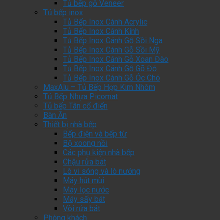
Tủ bếp gỗ Veneer
Tủ bếp inox
Tủ Bếp Inox Cánh Acrylic
Tủ Bếp Inox Cánh Kính
Tủ Bếp Inox Cánh Gỗ Sồi Nga
Tủ Bếp Inox Cánh Gỗ Sồi Mỹ
Tủ Bếp Inox Cánh Gỗ Xoan Đào
Tủ Bếp Inox Cánh Gỗ Gõ Đỏ
Tủ Bếp Inox Cánh Gỗ Óc Chó
MaxAlu – Tủ Bếp Hợp Kim Nhôm
Tủ Bếp Nhựa Picomat
Tủ bếp Tân cổ điển
Bàn Ăn
Thiết bị nhà bếp
Bếp điện và bếp từ
Bộ xoong nồi
Các phụ kiện nhà bếp
Chậu rửa bát
Lò vi sóng và lò nướng
Máy hút mùi
Máy lọc nước
Máy sấy bát
Vòi rửa bát
Phòng khách