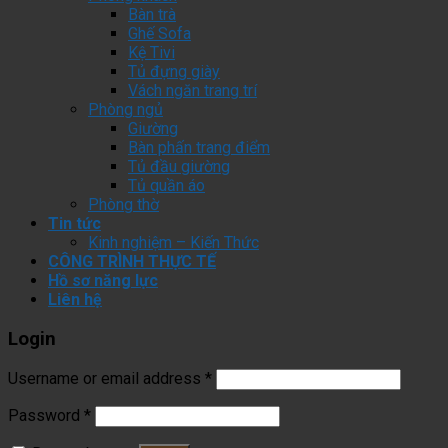
Bàn trà
Ghế Sofa
Kệ Tivi
Tủ đựng giày
Vách ngăn trang trí
Phòng ngủ
Giường
Bàn phấn trang điểm
Tủ đầu giường
Tủ quần áo
Phòng thờ
Tin tức
Kinh nghiệm – Kiến Thức
CÔNG TRÌNH THỰC TẾ
Hồ sơ năng lực
Liên hệ
Login
Username or email address
*
Password
*