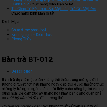
Bị
Bộ
ở
Kính:
Hạnh Phúc
Chức năng bình luận bị tắt
Han
Tủ
Phong
Đầu
Thi Công Tủ Bếp Inox: Sai Một Lần, Trả Giá Một Đời
Gỉ
ở
Bếp
Thủy
Tư
Chức năng bình luận bị tắt
Không?
Thi
Inox
Phòng
Tiền
Danh Mục
Sự
Công
Cánh
Bếp:
Vào
Thật
Tủ
Kính
Bí
Đâu
Chưa được phân loại
Trần
Bếp
Đạt
Quyết
Là
Kinh nghiệm – Kiến Thức
Trụi
Inox:
Chuẩn
Giữ
Đáng
Phong Thủy
Ít
Sai
Cần
Lửa
Nhất?
Ai
Một
Những
Tài
Biết
Lần,
Yếu
Lộc
Trả
Tố
Và
Bàn trà BT-012
Giá
Gì?
Hạnh
Một
Phúc
Đời
Description
Bàn trà đẹp
là một phần không thể thiếu trong mỗi gia đình.
Không gì tuyệt hơn nếu những ngày đẹp trời được thưởng thức
những ly trà ngon ngắm cảnh trời thấy cuộc sống tự tại và ung
dung hơn. Để cảm xúc ấy thăng hoa nhất bạn đừng quên phải
có
một bộ bàn trà đẹp
để thưởng thức.
Bộ bàn trà phòng khách
với những thiết kế hiện đại hay cổ