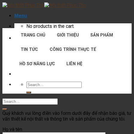
Skip
to
Menu
content
No products in the cart.
TRANG CHỦ
GIỚI THIỆU
SẢN PHẨM
Cart
TIN TỨC
CÔNG TRÌNH THỰC TẾ
No products in the cart.
HỒ SƠ NĂNG LỰC
LIÊN HỆ
Search
for:
Quý khách vui lòng điền vào form dưới đây để nhận báo giá, tư
vấn thiết kế nội thất và thông tin về sản phẩm của chúng tôi.
Họ và tên