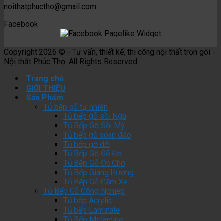
noithatphuctho@gmail.com
Facebook
Copyright 2026 © - Tư vấn, thiết kế, thi công nội thất trọn gói -
Nội thất Phúc Thọ. All Rights Reserved.
Trang chủ
GIỚI THIỆU
Sản Phẩm
Tủ bếp gỗ tự nhiên
Tủ bếp gỗ sồi Nga
Tủ Bếp Gỗ Sồi Mỹ
Tủ bếp gỗ xoan đào
Tủ bếp gỗ dổi
Tủ Bếp Gỗ Gõ Đỏ
Tủ Bếp Gỗ Óc Chó
Tủ Bếp Giáng Hương
Tủ Bếp Gỗ Căm Xe
Tủ Bếp Gỗ Công Nghiệp
Tủ bếp Acrylic
Tủ bếp Laminate
Tủ Bếp Melamine