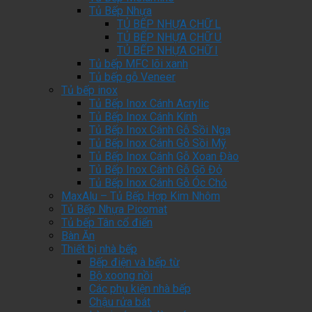
Tủ Bếp Nhựa
TỦ BẾP NHỰA CHỮ L
TỦ BẾP NHỰA CHỮ U
TỦ BẾP NHỰA CHỮ I
Tủ bếp MFC lõi xanh
Tủ bếp gỗ Veneer
Tủ bếp inox
Tủ Bếp Inox Cánh Acrylic
Tủ Bếp Inox Cánh Kính
Tủ Bếp Inox Cánh Gỗ Sồi Nga
Tủ Bếp Inox Cánh Gỗ Sồi Mỹ
Tủ Bếp Inox Cánh Gỗ Xoan Đào
Tủ Bếp Inox Cánh Gỗ Gõ Đỏ
Tủ Bếp Inox Cánh Gỗ Óc Chó
MaxAlu – Tủ Bếp Hợp Kim Nhôm
Tủ Bếp Nhựa Picomat
Tủ bếp Tân cổ điển
Bàn Ăn
Thiết bị nhà bếp
Bếp điện và bếp từ
Bộ xoong nồi
Các phụ kiện nhà bếp
Chậu rửa bát