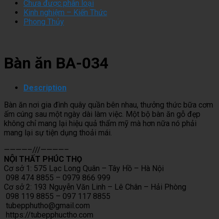
Chưa được phân loại
Trần
Bếp
Đạt
Quyết
Là
Kinh nghiệm – Kiến Thức
Trụi
Inox:
Chuẩn
Giữ
Đáng
Phong Thủy
Ít
Sai
Cần
Lửa
Nhất?
Ai
Một
Những
Tài
Biết
Lần,
Yếu
Lộc
Trả
Tố
Và
Bàn ăn BA-034
Giá
Gì?
Hạnh
Một
Phúc
Đời
Description
Bàn ăn nơi gia đình quây quần bên nhau, thưởng thức bữa cơm
ấm cúng sau một ngày dài làm việc. Một bộ bàn ăn gỗ đẹp
không chỉ mang lại hiệu quả thẩm mỹ mà hơn nữa nó phải
mang lại sự tiện dụng thoải mái.
————–///————–
NỘI THẤT PHÚC THỌ
Cơ sở 1: 575 Lạc Long Quân – Tây Hồ – Hà Nội
098 474 8855 – 0979 866 999
Cơ sở 2: 193 Nguyễn Văn Linh – Lê Chân – Hải Phòng
098 119 8855 – 097 117 8855
tubepphutho@gmail.com
https://tubepphuctho.com