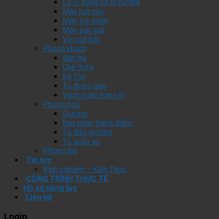
Lò vi sóng và lò nướng
Máy hút mùi
Máy lọc nước
Máy sấy bát
Vòi rửa bát
Phòng khách
Bàn trà
Ghế Sofa
Kệ Tivi
Tủ đựng giày
Vách ngăn trang trí
Phòng ngủ
Giường
Bàn phấn trang điểm
Tủ đầu giường
Tủ quần áo
Phòng thờ
Tin tức
Kinh nghiệm – Kiến Thức
CÔNG TRÌNH THỰC TẾ
Hồ sơ năng lực
Liên hệ
Login