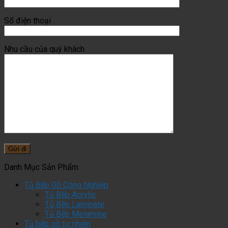
Số điện thoại
Nhu cầu của quý khách
Danh Mục Sản Phẩm
Tủ Bếp Gỗ Công Nghiệp
Tủ Bếp Acrylic
Tủ Bếp Laminate
Tủ Bếp Melamine
Tủ bếp gỗ tự nhiên